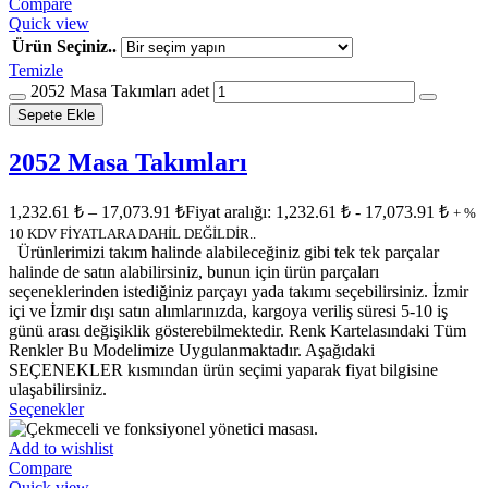
Compare
Quick view
Ürün Seçiniz..
Temizle
2052 Masa Takımları adet
Sepete Ekle
2052 Masa Takımları
1,232.61
₺
–
17,073.91
₺
Fiyat aralığı: 1,232.61 ₺ - 17,073.91 ₺
+ %
10 KDV FİYATLARA DAHİL DEĞİLDİR..
Ürünlerimizi takım halinde alabileceğiniz gibi tek tek parçalar
halinde de satın alabilirsiniz, bunun için ürün parçaları
seçeneklerinden istediğiniz parçayı yada takımı seçebilirsiniz. İzmir
içi ve İzmir dışı satın alımlarınızda, kargoya veriliş süresi 5-10 iş
günü arası değişiklik gösterebilmektedir. Renk Kartelasındaki Tüm
Renkler Bu Modelimize Uygulanmaktadır. Aşağıdaki
SEÇENEKLER kısmından ürün seçimi yaparak fiyat bilgisine
ulaşabilirsiniz.
Seçenekler
Add to wishlist
Compare
Quick view