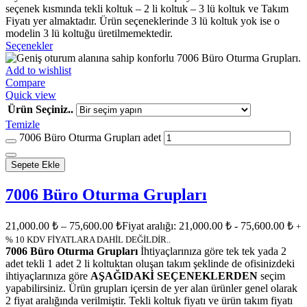
seçenek kısmında tekli koltuk – 2 li koltuk – 3 lü koltuk ve Takım
Fiyatı yer almaktadır. Ürün seçeneklerinde 3 lü koltuk yok ise o
modelin 3 lü koltuğu üretilmemektedir.
Seçenekler
Add to wishlist
Compare
Quick view
Ürün Seçiniz..
Temizle
7006 Büro Oturma Grupları adet
Sepete Ekle
7006 Büro Oturma Grupları
21,000.00
₺
–
75,600.00
₺
Fiyat aralığı: 21,000.00 ₺ - 75,600.00 ₺
+
% 10 KDV FİYATLARA DAHİL DEĞİLDİR..
7006 Büro Oturma Grupları
İhtiyaçlarınıza göre tek tek yada 2
adet tekli 1 adet 2 li koltuktan oluşan takım şeklinde de ofisinizdeki
ihtiyaçlarınıza göre
AŞAĞIDAKİ SEÇENEKLERDEN
seçim
yapabilirsiniz. Ürün grupları içersin de yer alan ürünler genel olarak
2 fiyat aralığında verilmiştir. Tekli koltuk fiyatı ve ürün takım fiyatı