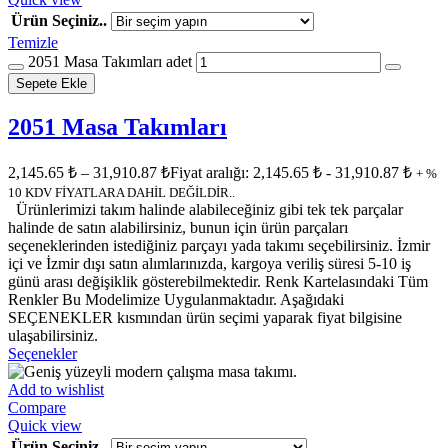
Ürün Seçiniz..
Temizle
2051 Masa Takımları adet
Sepete Ekle
2051 Masa Takımları
2,145.65
₺
–
31,910.87
₺
Fiyat aralığı: 2,145.65 ₺ - 31,910.87 ₺
+ %
10 KDV FİYATLARA DAHİL DEĞİLDİR..
Ürünlerimizi takım halinde alabileceğiniz gibi tek tek parçalar
halinde de satın alabilirsiniz, bunun için ürün parçaları
seçeneklerinden istediğiniz parçayı yada takımı seçebilirsiniz. İzmir
içi ve İzmir dışı satın alımlarınızda, kargoya veriliş süresi 5-10 iş
günü arası değişiklik gösterebilmektedir. Renk Kartelasındaki Tüm
Renkler Bu Modelimize Uygulanmaktadır. Aşağıdaki
SEÇENEKLER kısmından ürün seçimi yaparak fiyat bilgisine
ulaşabilirsiniz.
Seçenekler
Add to wishlist
Compare
Quick view
Ürün Seçiniz..