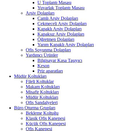
U Toplantı Masası
Yuvarlak Toplantı Masası
Arşiv Dolapları
Camlı Arşiv Dolapları
Çekmeceli Arşiv Dolapları
Kapaklı Arşiv Dolapları
Kapaksız Arşiv Dolapları
Öğretmen Dolapları
Yarım Kapaklı Arşiv Dolapları
Ofis Soyunma Dolapları
Yardımcı Ürünler
Bilgisayar Kasa Taşıyıcı
Keson
Priz aparatları
Müdür Koltukları
Fileli Koltuklar
Makam Koltukları
Misafir Koltukları
Müdür Koltukları
Ofis Sandalyeleri
Büro Oturma Grupları
Bekleme Koltuğu
Klasik Ofis Kanepesi
Küçük Ofis Kanepesi
Ofis Kanepesi