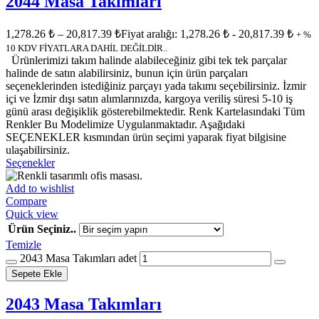
2044 Masa Takımları
1,278.26
₺
–
20,817.39
₺
Fiyat aralığı: 1,278.26 ₺ - 20,817.39 ₺
+ %
10 KDV FİYATLARA DAHİL DEĞİLDİR..
Ürünlerimizi takım halinde alabileceğiniz gibi tek tek parçalar
halinde de satın alabilirsiniz, bunun için ürün parçaları
seçeneklerinden istediğiniz parçayı yada takımı seçebilirsiniz. İzmir
içi ve İzmir dışı satın alımlarınızda, kargoya veriliş süresi 5-10 iş
günü arası değişiklik gösterebilmektedir. Renk Kartelasındaki Tüm
Renkler Bu Modelimize Uygulanmaktadır. Aşağıdaki
SEÇENEKLER kısmından ürün seçimi yaparak fiyat bilgisine
ulaşabilirsiniz.
Seçenekler
Add to wishlist
Compare
Quick view
Ürün Seçiniz..
Temizle
2043 Masa Takımları adet
Sepete Ekle
2043 Masa Takımları