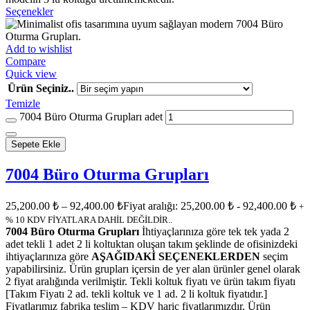
Seçenekler
Add to wishlist
Compare
Quick view
Ürün Seçiniz..
Temizle
7004 Büro Oturma Grupları adet
Sepete Ekle
7004 Büro Oturma Grupları
25,200.00
₺
–
92,400.00
₺
Fiyat aralığı: 25,200.00 ₺ - 92,400.00 ₺
+
% 10 KDV FİYATLARA DAHİL DEĞİLDİR..
7004 Büro Oturma Grupları
İhtiyaçlarınıza göre tek tek yada 2
adet tekli 1 adet 2 li koltuktan oluşan takım şeklinde de ofisinizdeki
ihtiyaçlarınıza göre
AŞAĞIDAKİ SEÇENEKLERDEN
seçim
yapabilirsiniz. Ürün grupları içersin de yer alan ürünler genel olarak
2 fiyat aralığında verilmiştir. Tekli koltuk fiyatı ve ürün takım fiyatı
[Takım Fiyatı 2 ad. tekli koltuk ve 1 ad. 2 li koltuk fiyatıdır.]
Fiyatlarımız fabrika teslim – KDV hariç fiyatlarımızdır. Ürün