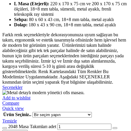
L Masa (Etejerli):
220 x 170 x 75 cm ve 200 x 170 x 75 cm
ölçüleri, 18+8 mm tabla, sümenli, metal ayaklı, frenli
teleskopik ray sistemi
Sehpa:
80 x 60 x 43 cm, 18+8 mm tabla, metal ayaklı
Dolap:
180 x 43 x 90 cm, 18+8 mm tabla, metal ayaklı
Farklı renk seçenekleriyle dekorasyonunuza uyum sağlayan bu
takım, ergonomik ve estetik tasarımıyla ofisinizde hem işlevsel hem
de modern bir görünüm yaratır. Ürünlerimizi takım halinde
alabileceğiniz gibi tek tek parçalar halinde de satın alabilirsiniz,
bunun için ürün parçaları seçeneklerinden istediğiniz parçayı yada
takımı seçebilirsiniz. İzmir içi ve İzmir dışı satın alımlarınızda,
kargoya veriliş süresi 5-10 iş günü arası değişiklik
gösterebilmektedir. Renk Kartelasındaki Tüm Renkler Bu
Modelimize Uygulanmaktadır. Aşağıdaki SEÇENEKLER
kısmından ürün seçimi yaparak fiyat bilgisine ulaşabilirsiniz.
Seçenekler
Add to wishlist
Compare
Quick view
Ürün Seçiniz..
Temizle
2048 Masa Takımları adet