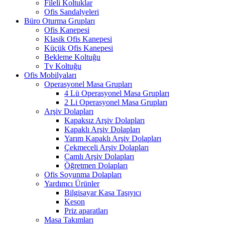
Fileli Koltuklar
Ofis Sandalyeleri
Büro Oturma Grupları
Ofis Kanepesi
Klasik Ofis Kanepesi
Küçük Ofis Kanepesi
Bekleme Koltuğu
Tv Koltuğu
Ofis Mobilyaları
Operasyonel Masa Grupları
4 Lü Operasyonel Masa Grupları
2 Li Operasyonel Masa Grupları
Arşiv Dolapları
Kapaksız Arşiv Dolapları
Kapaklı Arşiv Dolapları
Yarım Kapaklı Arşiv Dolapları
Çekmeceli Arşiv Dolapları
Camlı Arşiv Dolapları
Öğretmen Dolapları
Ofis Soyunma Dolapları
Yardımcı Ürünler
Bilgisayar Kasa Taşıyıcı
Keson
Priz aparatları
Masa Takımları