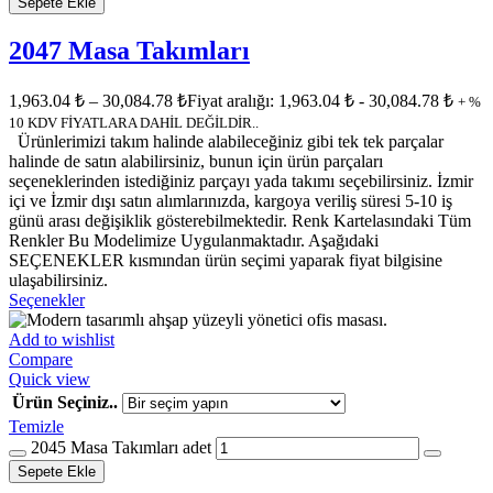
Sepete Ekle
2047 Masa Takımları
1,963.04
₺
–
30,084.78
₺
Fiyat aralığı: 1,963.04 ₺ - 30,084.78 ₺
+ %
10 KDV FİYATLARA DAHİL DEĞİLDİR..
Ürünlerimizi takım halinde alabileceğiniz gibi tek tek parçalar
halinde de satın alabilirsiniz, bunun için ürün parçaları
seçeneklerinden istediğiniz parçayı yada takımı seçebilirsiniz. İzmir
içi ve İzmir dışı satın alımlarınızda, kargoya veriliş süresi 5-10 iş
günü arası değişiklik gösterebilmektedir. Renk Kartelasındaki Tüm
Renkler Bu Modelimize Uygulanmaktadır. Aşağıdaki
SEÇENEKLER kısmından ürün seçimi yaparak fiyat bilgisine
ulaşabilirsiniz.
Seçenekler
Add to wishlist
Compare
Quick view
Ürün Seçiniz..
Temizle
2045 Masa Takımları adet
Sepete Ekle