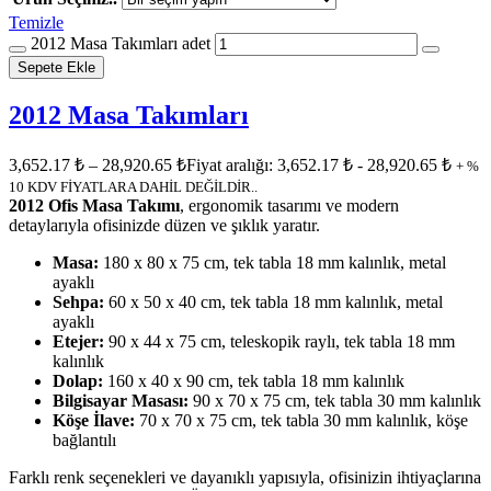
Temizle
2012 Masa Takımları adet
Sepete Ekle
2012 Masa Takımları
3,652.17
₺
–
28,920.65
₺
Fiyat aralığı: 3,652.17 ₺ - 28,920.65 ₺
+ %
10 KDV FİYATLARA DAHİL DEĞİLDİR..
2012 Ofis Masa Takımı
, ergonomik tasarımı ve modern
detaylarıyla ofisinizde düzen ve şıklık yaratır.
Masa:
180 x 80 x 75 cm, tek tabla 18 mm kalınlık, metal
ayaklı
Sehpa:
60 x 50 x 40 cm, tek tabla 18 mm kalınlık, metal
ayaklı
Etejer:
90 x 44 x 75 cm, teleskopik raylı, tek tabla 18 mm
kalınlık
Dolap:
160 x 40 x 90 cm, tek tabla 18 mm kalınlık
Bilgisayar Masası:
90 x 70 x 75 cm, tek tabla 30 mm kalınlık
Köşe İlave:
70 x 70 x 75 cm, tek tabla 30 mm kalınlık, köşe
bağlantılı
Farklı renk seçenekleri ve dayanıklı yapısıyla, ofisinizin ihtiyaçlarına