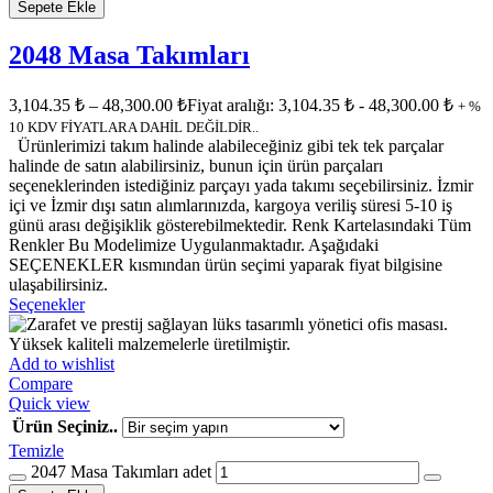
Sepete Ekle
2048 Masa Takımları
3,104.35
₺
–
48,300.00
₺
Fiyat aralığı: 3,104.35 ₺ - 48,300.00 ₺
+ %
10 KDV FİYATLARA DAHİL DEĞİLDİR..
Ürünlerimizi takım halinde alabileceğiniz gibi tek tek parçalar
halinde de satın alabilirsiniz, bunun için ürün parçaları
seçeneklerinden istediğiniz parçayı yada takımı seçebilirsiniz. İzmir
içi ve İzmir dışı satın alımlarınızda, kargoya veriliş süresi 5-10 iş
günü arası değişiklik gösterebilmektedir. Renk Kartelasındaki Tüm
Renkler Bu Modelimize Uygulanmaktadır. Aşağıdaki
SEÇENEKLER kısmından ürün seçimi yaparak fiyat bilgisine
ulaşabilirsiniz.
Seçenekler
Add to wishlist
Compare
Quick view
Ürün Seçiniz..
Temizle
2047 Masa Takımları adet