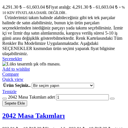
4,291.30
₺
–
61,603.04
₺
Fiyat aralığı: 4,291.30 ₺ - 61,603.04 ₺
+ %
10 KDV FİYATLARA DAHİL DEĞİLDİR..
Ürünlerimizi takım halinde alabileceğiniz gibi tek tek parçalar
halinde de satın alabilirsiniz, bunun için ürün parçaları
seçeneklerinden istediğiniz parçayı yada takımı seçebilirsiniz. İzmir
içi ve İzmir dışı satın alımlarınızda, kargoya veriliş süresi 5-10 iş
günü arası değişiklik gösterebilmektedir. Renk Kartelasındaki Tüm
Renkler Bu Modelimize Uygulanmaktadır. Aşağıdaki
SEÇENEKLER kısmından ürün seçimi yaparak fiyat bilgisine
ulaşabilirsiniz.
Seçenekler
Add to wishlist
Compare
Quick view
Ürün Seçiniz..
Temizle
2042 Masa Takımları adet
Sepete Ekle
2042 Masa Takımları