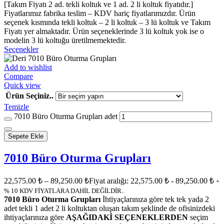
[Takım Fiyatı 2 ad. tekli koltuk ve 1 ad. 2 li koltuk fiyatıdır.]
Fiyatlarımız fabrika teslim – KDV hariç fiyatlarımızdır. Ürün
seçenek kısmında tekli koltuk – 2 li koltuk – 3 lü koltuk ve Takım
Fiyatı yer almaktadır. Ürün seçeneklerinde 3 lü koltuk yok ise o
modelin 3 lü koltuğu üretilmemektedir.
Seçenekler
Add to wishlist
Compare
Quick view
Ürün Seçiniz..
Temizle
7010 Büro Oturma Grupları adet
Sepete Ekle
7010 Büro Oturma Grupları
22,575.00
₺
–
89,250.00
₺
Fiyat aralığı: 22,575.00 ₺ - 89,250.00 ₺
+
% 10 KDV FİYATLARA DAHİL DEĞİLDİR..
7010 Büro Oturma Grupları
İhtiyaçlarınıza göre tek tek yada 2
adet tekli 1 adet 2 li koltuktan oluşan takım şeklinde de ofisinizdeki
ihtiyaçlarınıza göre
AŞAĞIDAKİ SEÇENEKLERDEN
seçim