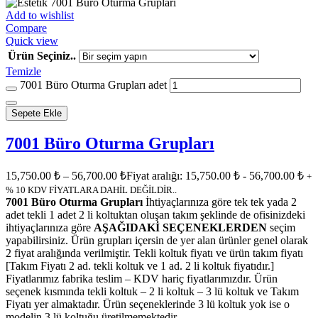
Add to wishlist
Compare
Quick view
Ürün Seçiniz..
Temizle
7001 Büro Oturma Grupları adet
Sepete Ekle
7001 Büro Oturma Grupları
15,750.00
₺
–
56,700.00
₺
Fiyat aralığı: 15,750.00 ₺ - 56,700.00 ₺
+
% 10 KDV FİYATLARA DAHİL DEĞİLDİR..
7001 Büro Oturma Grupları
İhtiyaçlarınıza göre tek tek yada 2
adet tekli 1 adet 2 li koltuktan oluşan takım şeklinde de ofisinizdeki
ihtiyaçlarınıza göre
AŞAĞIDAKİ SEÇENEKLERDEN
seçim
yapabilirsiniz. Ürün grupları içersin de yer alan ürünler genel olarak
2 fiyat aralığında verilmiştir. Tekli koltuk fiyatı ve ürün takım fiyatı
[Takım Fiyatı 2 ad. tekli koltuk ve 1 ad. 2 li koltuk fiyatıdır.]
Fiyatlarımız fabrika teslim – KDV hariç fiyatlarımızdır. Ürün
seçenek kısmında tekli koltuk – 2 li koltuk – 3 lü koltuk ve Takım
Fiyatı yer almaktadır. Ürün seçeneklerinde 3 lü koltuk yok ise o
modelin 3 lü koltuğu üretilmemektedir.