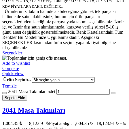
903.91
₺
–
18,717.39
₺
Fiyat aralığı: 903.91 ₺ - 18,717.39 ₺
+ % 10
KDV FİYATLARA DAHİL DEĞİLDİR..
Ürünlerimizi takım halinde alabileceğiniz gibi tek tek parçalar
halinde de satın alabilirsiniz, bunun için ürün parçaları
seçeneklerinden istediğiniz parçayı yada takımı seçebilirsiniz. İzmir
içi ve İzmir dışı satın alımlarınızda, kargoya veriliş süresi 5-10 iş
günü arası değişiklik gösterebilmektedir. Renk Kartelasındaki Tüm
Renkler Bu Modelimize Uygulanmaktadır. Aşağıdaki
SEÇENEKLER kısmından ürün seçimi yaparak fiyat bilgisine
ulaşabilirsiniz.
Seçenekler
Add to wishlist
Compare
Quick view
Ürün Seçiniz..
Temizle
2041 Masa Takımları adet
Sepete Ekle
2041 Masa Takımları
1,004.35
₺
–
18,123.91
₺
Fiyat aralığı: 1,004.35 ₺ - 18,123.91 ₺
+ %