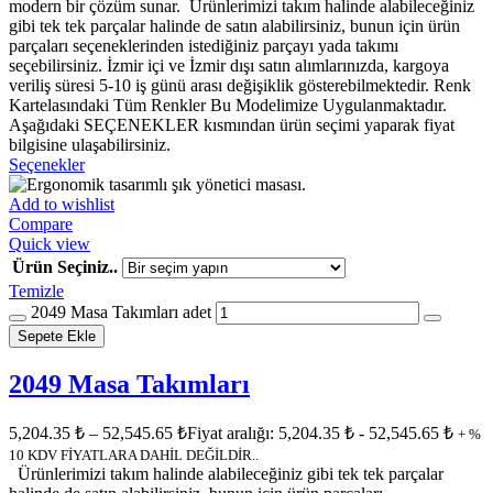
modern bir çözüm sunar. Ürünlerimizi takım halinde alabileceğiniz
gibi tek tek parçalar halinde de satın alabilirsiniz, bunun için ürün
parçaları seçeneklerinden istediğiniz parçayı yada takımı
seçebilirsiniz. İzmir içi ve İzmir dışı satın alımlarınızda, kargoya
veriliş süresi 5-10 iş günü arası değişiklik gösterebilmektedir. Renk
Kartelasındaki Tüm Renkler Bu Modelimize Uygulanmaktadır.
Aşağıdaki SEÇENEKLER kısmından ürün seçimi yaparak fiyat
bilgisine ulaşabilirsiniz.
Seçenekler
Add to wishlist
Compare
Quick view
Ürün Seçiniz..
Temizle
2049 Masa Takımları adet
Sepete Ekle
2049 Masa Takımları
5,204.35
₺
–
52,545.65
₺
Fiyat aralığı: 5,204.35 ₺ - 52,545.65 ₺
+ %
10 KDV FİYATLARA DAHİL DEĞİLDİR..
Ürünlerimizi takım halinde alabileceğiniz gibi tek tek parçalar