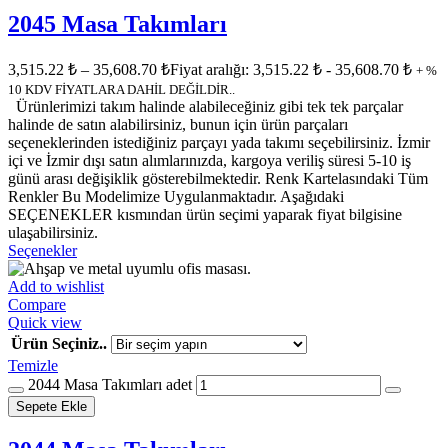
2045 Masa Takımları
3,515.22
₺
–
35,608.70
₺
Fiyat aralığı: 3,515.22 ₺ - 35,608.70 ₺
+ %
10 KDV FİYATLARA DAHİL DEĞİLDİR..
Ürünlerimizi takım halinde alabileceğiniz gibi tek tek parçalar
halinde de satın alabilirsiniz, bunun için ürün parçaları
seçeneklerinden istediğiniz parçayı yada takımı seçebilirsiniz. İzmir
içi ve İzmir dışı satın alımlarınızda, kargoya veriliş süresi 5-10 iş
günü arası değişiklik gösterebilmektedir. Renk Kartelasındaki Tüm
Renkler Bu Modelimize Uygulanmaktadır. Aşağıdaki
SEÇENEKLER kısmından ürün seçimi yaparak fiyat bilgisine
ulaşabilirsiniz.
Seçenekler
Add to wishlist
Compare
Quick view
Ürün Seçiniz..
Temizle
2044 Masa Takımları adet
Sepete Ekle