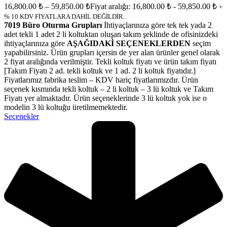
16,800.00
₺
–
59,850.00
₺
Fiyat aralığı: 16,800.00 ₺ - 59,850.00 ₺
+
% 10 KDV FİYATLARA DAHİL DEĞİLDİR..
7019 Büro Oturma Grupları
İhtiyaçlarınıza göre tek tek yada 2
adet tekli 1 adet 2 li koltuktan oluşan takım şeklinde de ofisinizdeki
ihtiyaçlarınıza göre
AŞAĞIDAKİ SEÇENEKLERDEN
seçim
yapabilirsiniz. Ürün grupları içersin de yer alan ürünler genel olarak
2 fiyat aralığında verilmiştir. Tekli koltuk fiyatı ve ürün takım fiyatı
[Takım Fiyatı 2 ad. tekli koltuk ve 1 ad. 2 li koltuk fiyatıdır.]
Fiyatlarımız fabrika teslim – KDV hariç fiyatlarımızdır. Ürün
seçenek kısmında tekli koltuk – 2 li koltuk – 3 lü koltuk ve Takım
Fiyatı yer almaktadır. Ürün seçeneklerinde 3 lü koltuk yok ise o
modelin 3 lü koltuğu üretilmemektedir.
Seçenekler