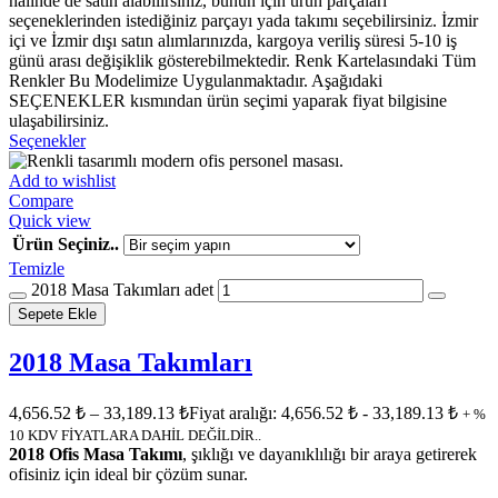
halinde de satın alabilirsiniz, bunun için ürün parçaları
seçeneklerinden istediğiniz parçayı yada takımı seçebilirsiniz. İzmir
içi ve İzmir dışı satın alımlarınızda, kargoya veriliş süresi 5-10 iş
günü arası değişiklik gösterebilmektedir. Renk Kartelasındaki Tüm
Renkler Bu Modelimize Uygulanmaktadır. Aşağıdaki
SEÇENEKLER kısmından ürün seçimi yaparak fiyat bilgisine
ulaşabilirsiniz.
Seçenekler
Add to wishlist
Compare
Quick view
Ürün Seçiniz..
Temizle
2018 Masa Takımları adet
Sepete Ekle
2018 Masa Takımları
4,656.52
₺
–
33,189.13
₺
Fiyat aralığı: 4,656.52 ₺ - 33,189.13 ₺
+ %
10 KDV FİYATLARA DAHİL DEĞİLDİR..
2018 Ofis Masa Takımı
, şıklığı ve dayanıklılığı bir araya getirerek
ofisiniz için ideal bir çözüm sunar.