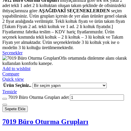
7012 Büro Oturma Grupları
İhtiyaçlarınıza göre tek tek yada 2
adet tekli 1 adet 2 li koltuktan oluşan takım şeklinde de ofisinizdeki
ihtiyaçlarınıza göre
AŞAĞIDAKİ SEÇENEKLERDEN
seçim
yapabilirsiniz. Ürün grupları içersin de yer alan ürünler genel olarak
2 fiyat aralığında verilmiştir. Tekli koltuk fiyatı ve ürün takım fiyatı
[Takım Fiyatı 2 ad. tekli koltuk ve 1 ad. 2 li koltuk fiyatıdır.]
Fiyatlarımız fabrika teslim – KDV hariç fiyatlarımızdır. Ürün
seçenek kısmında tekli koltuk – 2 li koltuk – 3 lü koltuk ve Takım
Fiyatı yer almaktadır. Ürün seçeneklerinde 3 lü koltuk yok ise o
modelin 3 lü koltuğu üretilmemektedir.
Seçenekler
Add to wishlist
Compare
Quick view
Ürün Seçiniz..
Temizle
7019 Büro Oturma Grupları adet
Sepete Ekle
7019 Büro Oturma Grupları