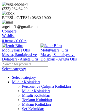
(232) 264 64 29
P.TESİ - C.TESİ : 08:30 19:00
argetaofis@gmail.com
Compare
Wishlist
0
items
/
0.00
₺
Select category
Select category
Müdür Koltukları
Personel ve Çalışma Koltukları
Müdür Koltukları
Misafir Koltukları
Toplantı Koltukları
Makam Koltukları
Şef Koltukları