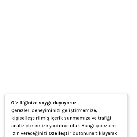
KS10 İkili Asma Keson
Keson
2,063.48
₺
+ % 10 KDV FİYATLARA DAHİL DEĞİLDİR..
KS25 Tek Kilitli Taşıyıcı Keson
Keson
3,743.48
₺
+ % 10 KDV FİYATLARA DAHİL DEĞİLDİR..
KS40 Tek Kilitli Taşıyıcı Keson
Keson
Gizliliğinize saygı duyuyoruz
3,971.74
₺
+ % 10 KDV FİYATLARA DAHİL DEĞİLDİR..
Çerezler, deneyiminizi geliştirmemize,
kişiselleştirilmiş içerik sunmamıza ve trafiği
KS60 Tekli Kilitli Hareketli Keson
analiz etmemize yardımcı olur. Hangi çerezlere
Keson
izin vereceğinizi
Özelleştir
butonuna tıklayarak