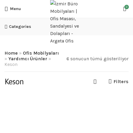
0
Menu
Categories
Home
»
Ofis Mobilyaları
»
Yardımcı Ürünler
»
6 sonucun tümü gösteriliyor
Keson
Keson
Filters
KS05 Tekli Asma Keson
Keson
1,287.39
₺
+ % 10 KDV FİYATLARA DAHİL DEĞİLDİR..