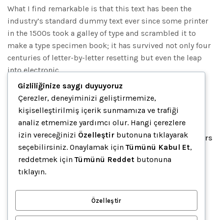
What I find remarkable is that this text has been the
industry’s standard dummy text ever since some printer
in the 1500s took a galley of type and scrambled it to
make a type specimen book; it has survived not only four
centuries of letter-by-letter resetting but even the leap
into electronic.
Gizliliğinize saygı duyuyoruz
Çerezler, deneyiminizi geliştirmemize,
kişiselleştirilmiş içerik sunmamıza ve trafiği
analiz etmemize yardımcı olur. Hangi çerezlere
izin vereceğinizi
Özelleştir
butonuna tıklayarak
Hewlett Packard
Filters
seçebilirsiniz. Onaylamak için
Tümünü Kabul Et
,
reddetmek için
Tümünü Reddet
butonuna
tıklayın.
HP 27 Envy 4K
Stand
No Stand
Genel
Özelleştir
229.00
₺
+ % 10 KDV FİYATLARA DAHİL DEĞİLDİR..