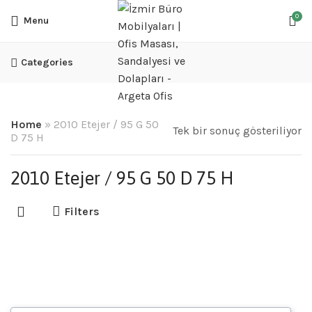
0
Menu
Categories
Home
»
2010 Etejer / 95 G 50
Tek bir sonuç gösteriliyor
D 75 H
2010 Etejer / 95 G 50 D 75 H
Filters
2010 Masa Takımları
Makam Takımları
,
Yönetici Takımları
3,834.78
₺
–
39,443.48
₺
+ % 10 KDV FİYATLARA DAHİL