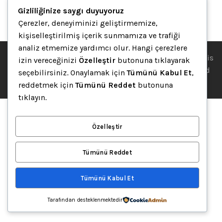
Gizliliğinize saygı duyuyoruz
DEĞİLDİR..
Çerezler, deneyiminizi geliştirmemize,
kişiselleştirilmiş içerik sunmamıza ve trafiği
analiz etmemize yardımcı olur. Hangi çerezlere
© 2002-2025 • Ategra Ofis Mobilyaları Ofis Masaları | Ofis
izin vereceğinizi
Özelleştir
butonuna tıklayarak
Mobilyaları | Karşılama Bankosu • Theme designed and
seçebilirsiniz. Onaylamak için
Tümünü Kabul Et
,
coded by
Argeta Ofis Mobilyaları
.
reddetmek için
Tümünü Reddet
butonuna
tıklayın.
Özelleştir
Tümünü Reddet
Tümünü Kabul Et
Tarafından desteklenmektedir