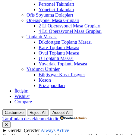
Personel Takımları
Yönetici Takımları
Ofis Soyunma Dolapları
Operasyonel Masa Grupları
2 Li Operasyonel Masa Grupları
4 Lü Operasyonel Masa Grupları
Toplantı Masası
Dikdörtgen Toplantı Masası
Kare Toplantı Masası
Oval Toplantı Masası
U Toplantı Masası
Yuvarlak Toplantı Masası
Yardımcı Ürünler
Bilgisayar Kasa Taşıyıcı
Keson
Priz aparatları
İletişim
Wishlist
Compare
Customize
Reject All
Accept All
Tarafından desteklenmektedir
✖
►
Gerekli Çerezler
Always Active