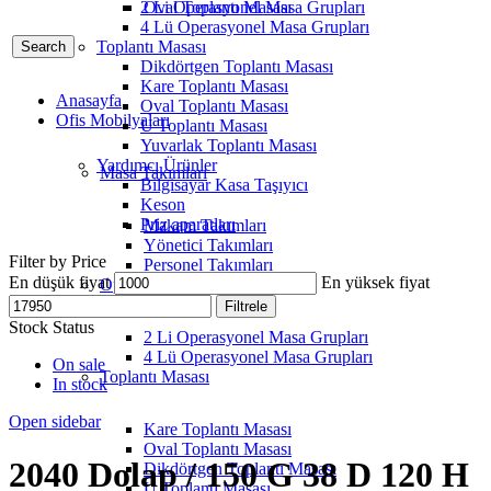
2 Li Operasyonel Masa Grupları
Oval Toplantı Masası
4 Lü Operasyonel Masa Grupları
Toplantı Masası
Search
Dikdörtgen Toplantı Masası
Kare Toplantı Masası
Anasayfa
Oval Toplantı Masası
Ofis Mobilyaları
U Toplantı Masası
Yuvarlak Toplantı Masası
Yardımcı Ürünler
Masa Takımları
Bilgisayar Kasa Taşıyıcı
Keson
Priz aparatları
Makam Takımları
Yönetici Takımları
Filter by Price
Personel Takımları
En düşük fiyat
En yüksek fiyat
Operasyonel Masa Grupları
Filtrele
Stock Status
2 Li Operasyonel Masa Grupları
4 Lü Operasyonel Masa Grupları
On sale
Toplantı Masası
In stock
Open sidebar
Kare Toplantı Masası
Oval Toplantı Masası
2040 Dolap / 150 G 38 D 120 H
Dikdörtgen Toplantı Masası
U Toplantı Masası