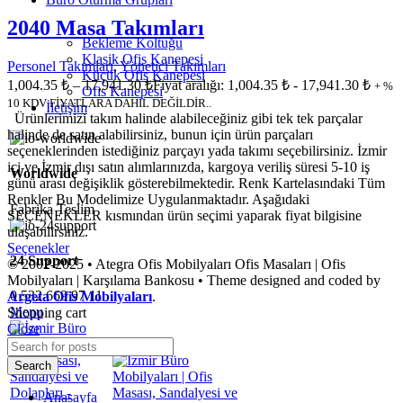
2040 Masa Takımları
Bekleme Koltuğu
Klasik Ofis Kanepesi
Personel Takımları
,
Yönetici Takımları
Küçük Ofis Kanepesi
1,004.35
₺
–
17,941.30
₺
Fiyat aralığı: 1,004.35 ₺ - 17,941.30 ₺
+ %
Ofis Kanepesi
10 KDV FİYATLARA DAHİL DEĞİLDİR..
İletişim
Ürünlerimizi takım halinde alabileceğiniz gibi tek tek parçalar
halinde de satın alabilirsiniz, bunun için ürün parçaları
seçeneklerinden istediğiniz parçayı yada takımı seçebilirsiniz. İzmir
içi ve İzmir dışı satın alımlarınızda, kargoya veriliş süresi 5-10 iş
Worldwide
günü arası değişiklik gösterebilmektedir. Renk Kartelasındaki Tüm
Renkler Bu Modelimize Uygulanmaktadır. Aşağıdaki
Fabrika Teslim
SEÇENEKLER kısmından ürün seçimi yaparak fiyat bilgisine
ulaşabilirsiniz.
Seçenekler
24 Support
© 2002-2025 • Ategra Ofis Mobilyaları Ofis Masaları | Ofis
Mobilyaları | Karşılama Bankosu • Theme designed and coded by
0 532 669 97 11
Argeta Ofis Mobilyaları
.
Menu
Shopping cart
Close
Search
Anasayfa