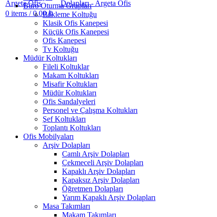
Büro Oturma Grupları
0
items
/
0.00
₺
Bekleme Koltuğu
Klasik Ofis Kanepesi
Küçük Ofis Kanepesi
Ofis Kanepesi
Tv Koltuğu
Müdür Koltukları
Fileli Koltuklar
Makam Koltukları
Misafir Koltukları
Müdür Koltukları
Ofis Sandalyeleri
Personel ve Çalışma Koltukları
Şef Koltukları
Toplantı Koltukları
Ofis Mobilyaları
Arşiv Dolapları
Camlı Arşiv Dolapları
Çekmeceli Arşiv Dolapları
Kapaklı Arşiv Dolapları
Kapaksız Arşiv Dolapları
Öğretmen Dolapları
Yarım Kapaklı Arşiv Dolapları
Masa Takımları
Makam Takımları