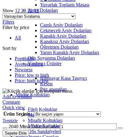
Yuvarlak Toplantı Masası
Arşiv Dolapları
Show
12
20
30
All
Filters
Camlı Arşiv Dolapları
Filter by price
Çekmeceli Arşiv Dolapları
Kapaklı Arşiv Dolapları
All
Kapaksız Arşiv Dolapları
Öğretmen Dolapları
Sort by
Yarım Kapaklı Arşiv Dolapları
Ofis Soyunma Dolapları
Popularity
Yardımcı Ürünler
Average rating
Newness
Price: low to high
Bilgisayar Kasa Taşıyıcı
Price: high to low
Keson
Priz aparatları
Müdür Koltukları
Add to wishlist
Compare
Quick view
Fileli Koltuklar
Ürün Seçiniz..
Makam Koltukları
Misafir Koltukları
Temizle
Müdür Koltukları
2040 Masa Takımları adet
Ofis Sandalyeleri
Sepete Ekle
Büro Oturma Grupları