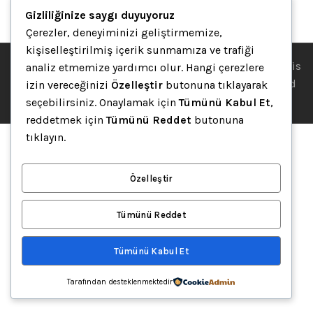
Gizliliğinize saygı duyuyoruz
Çerezler, deneyiminizi geliştirmemize,
kişiselleştirilmiş içerik sunmamıza ve trafiği
© 2002-2025 • Ategra Ofis Mobilyaları Ofis Masaları | Ofis
analiz etmemize yardımcı olur. Hangi çerezlere
Mobilyaları | Karşılama Bankosu • Theme designed and
izin vereceğinizi
Özelleştir
butonuna tıklayarak
coded by
Argeta Ofis Mobilyaları
.
seçebilirsiniz. Onaylamak için
Tümünü Kabul Et
,
reddetmek için
Tümünü Reddet
butonuna
tıklayın.
Özelleştir
Tümünü Reddet
Tümünü Kabul Et
Tarafından desteklenmektedir