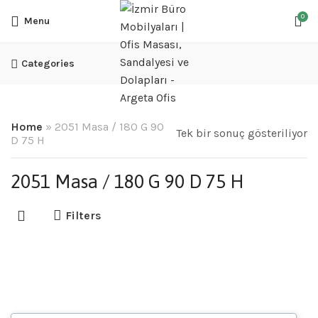
0
Menu
Categories
Home
»
2051 Masa / 180 G 90
Tek bir sonuç gösteriliyor
D 75 H
2051 Masa / 180 G 90 D 75 H
Filters
2051 Masa Takımları
Personel Takımları
,
Yönetici Takımları
2,145.65
₺
–
31,910.87
₺
+ % 10 KDV FİYATLARA DAHİL DEĞİLDİR..