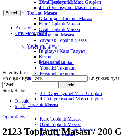
2 Li Operasyonel Masa Grupları
Oval Toplantı Masası
4 Lü Operasyonel Masa Grupları
Toplantı Masası
Search
Dikdörtgen Toplantı Masası
Kare Toplantı Masası
Anasayfa
Oval Toplantı Masası
Ofis Mobilyaları
U Toplantı Masası
Yuvarlak Toplantı Masası
Yardımcı Ürünler
Masa Takımları
Bilgisayar Kasa Taşıyıcı
Keson
Priz aparatları
Makam Takımları
Yönetici Takımları
Filter by Price
Personel Takımları
En düşük fiyat
En yüksek fiyat
Operasyonel Masa Grupları
Filtrele
Stock Status
2 Li Operasyonel Masa Grupları
4 Lü Operasyonel Masa Grupları
On sale
Toplantı Masası
In stock
Open sidebar
Kare Toplantı Masası
Oval Toplantı Masası
2123 Toplantı Masası / 200 G
Dikdörtgen Toplantı Masası
U Toplantı Masası