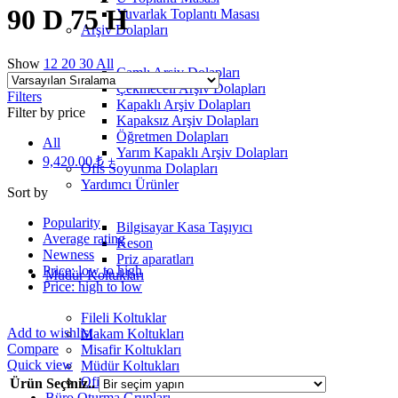
90 D 75 H
Yuvarlak Toplantı Masası
Arşiv Dolapları
Show
12
20
30
All
Camlı Arşiv Dolapları
Çekmeceli Arşiv Dolapları
Filters
Kapaklı Arşiv Dolapları
Filter by price
Kapaksız Arşiv Dolapları
Öğretmen Dolapları
All
Yarım Kapaklı Arşiv Dolapları
9,420.00
₺
+
Ofis Soyunma Dolapları
Yardımcı Ürünler
Sort by
Popularity
Bilgisayar Kasa Taşıyıcı
Average rating
Keson
Newness
Priz aparatları
Price: low to high
Müdür Koltukları
Price: high to low
Fileli Koltuklar
Add to wishlist
Makam Koltukları
Compare
Misafir Koltukları
Quick view
Müdür Koltukları
Ofis Sandalyeleri
Ürün Seçiniz..
Büro Oturma Grupları