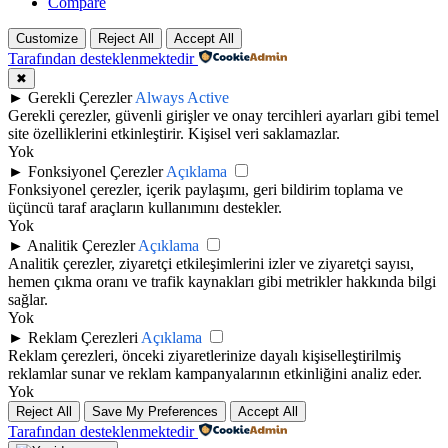
Compare
Customize
Reject All
Accept All
Tarafından desteklenmektedir
✖
►
Gerekli Çerezler
Always Active
Gerekli çerezler, güvenli girişler ve onay tercihleri ayarları gibi temel
site özelliklerini etkinleştirir. Kişisel veri saklamazlar.
Yok
►
Fonksiyonel Çerezler
Açıklama
Fonksiyonel çerezler, içerik paylaşımı, geri bildirim toplama ve
üçüncü taraf araçların kullanımını destekler.
Yok
►
Analitik Çerezler
Açıklama
Analitik çerezler, ziyaretçi etkileşimlerini izler ve ziyaretçi sayısı,
hemen çıkma oranı ve trafik kaynakları gibi metrikler hakkında bilgi
sağlar.
Yok
►
Reklam Çerezleri
Açıklama
Reklam çerezleri, önceki ziyaretlerinize dayalı kişiselleştirilmiş
reklamlar sunar ve reklam kampanyalarının etkinliğini analiz eder.
Yok
Reject All
Save My Preferences
Accept All
Tarafından desteklenmektedir