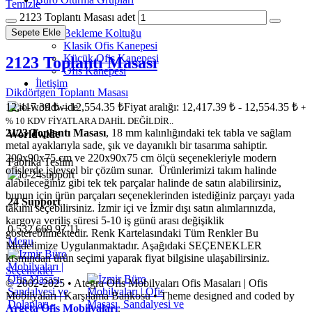
Temizle
2123 Toplantı Masası adet
Sepete Ekle
Bekleme Koltuğu
Klasik Ofis Kanepesi
Küçük Ofis Kanepesi
2123 Toplantı Masası
Ofis Kanepesi
İletişim
Dikdörtgen Toplantı Masası
12,417.39
₺
–
12,554.35
₺
Fiyat aralığı: 12,417.39 ₺ - 12,554.35 ₺
+
% 10 KDV FİYATLARA DAHİL DEĞİLDİR..
2123 Toplantı Masası
, 18 mm kalınlığındaki tek tabla ve sağlam
Worldwide
metal ayaklarıyla sade, şık ve dayanıklı bir tasarıma sahiptir.
200x90x75 cm ve 220x90x75 cm ölçü seçenekleriyle modern
Fabrika Teslim
ofislerde işlevsel bir çözüm sunar. Ürünlerimizi takım halinde
alabileceğiniz gibi tek tek parçalar halinde de satın alabilirsiniz,
bunun için ürün parçaları seçeneklerinden istediğiniz parçayı yada
24 Support
takımı seçebilirsiniz. İzmir içi ve İzmir dışı satın alımlarınızda,
kargoya veriliş süresi 5-10 iş günü arası değişiklik
0 532 669 97 11
gösterebilmektedir. Renk Kartelasındaki Tüm Renkler Bu
Menu
Modelimize Uygulanmaktadır. Aşağıdaki SEÇENEKLER
kısmından ürün seçimi yaparak fiyat bilgisine ulaşabilirsiniz.
Seçenekler
© 2002-2025 • Ategra Ofis Mobilyaları Ofis Masaları | Ofis
Mobilyaları | Karşılama Bankosu • Theme designed and coded by
Argeta Ofis Mobilyaları
.