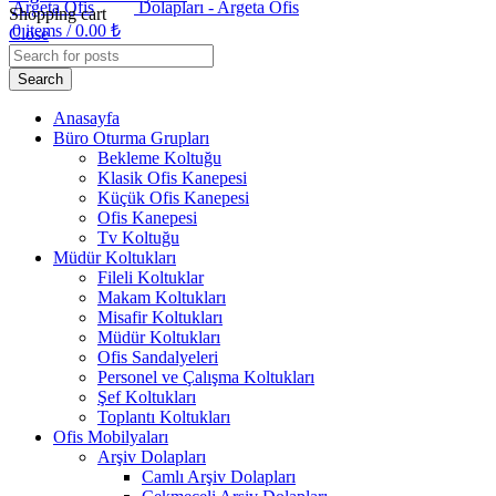
Shopping cart
0
items
/
0.00
₺
Close
Search
Anasayfa
Büro Oturma Grupları
Bekleme Koltuğu
Klasik Ofis Kanepesi
Küçük Ofis Kanepesi
Ofis Kanepesi
Tv Koltuğu
Müdür Koltukları
Fileli Koltuklar
Makam Koltukları
Misafir Koltukları
Müdür Koltukları
Ofis Sandalyeleri
Personel ve Çalışma Koltukları
Şef Koltukları
Toplantı Koltukları
Ofis Mobilyaları
Arşiv Dolapları
Camlı Arşiv Dolapları