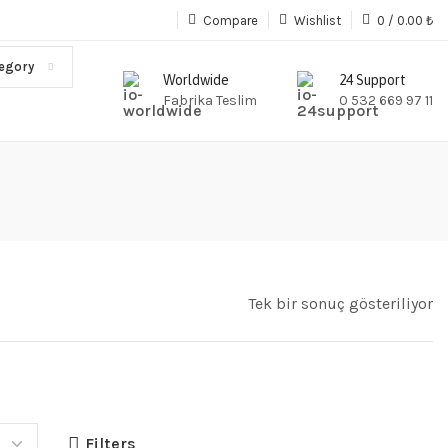
Compare
Wishlist
0
/
0.00
₺
tegory
Worldwide
24 Support
Fabrika Teslim
0 532 669 97 11
Tek bir sonuç gösteriliyor
Filters