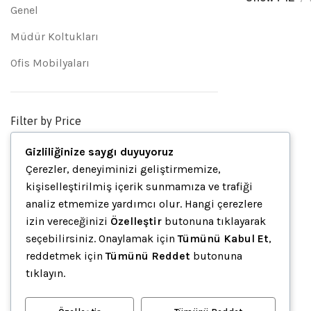
Genel
Müdür Koltukları
Ofis Mobilyaları
7148
Bekleme Ko
Filter by Price
18,480.
F
Gizliliğinize saygı duyuyoruz
Filtrele
Çerezler, deneyiminizi geliştirmemize,
kişiselleştirilmiş içerik sunmamıza ve trafiği
analiz etmemize yardımcı olur. Hangi çerezlere
izin vereceğinizi
Özelleştir
butonuna tıklayarak
Stock Status
seçebilirsiniz. Onaylamak için
Tümünü Kabul Et
,
On sale
reddetmek için
Tümünü Reddet
butonuna
tıklayın.
In stock