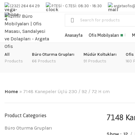
(232) 264 64 29
P.TESİ - C.TESİ: 08:30 - 18:30
argetaofis
Anasayfa
Ofis Mobilyaları
M
All
Büro Oturma Grupları
Müdür Koltukları
Ofis
Products
66 Products
91 Products
160 
Home
»
7148 Kanepeler Üçlü 230 / 92 / 72 H cm
Product Categories
7148 Ka
Büro Oturma Grupları
Show
12