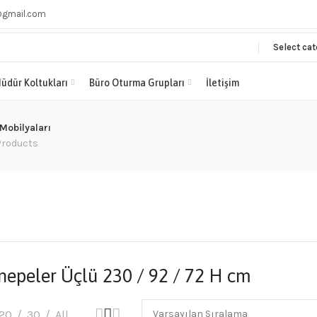
@gmail.com
Select ca
üdür Koltukları
Büro Oturma Grupları
İletişim
 Mobilyaları
Products
nepeler Üçlü 230 / 92 / 72 H cm
20
30
All