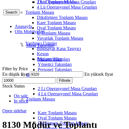
2 Li Operasyonel Masa Grupları
Oval Toplantı Masası
4 Lü Operasyonel Masa Grupları
Toplantı Masası
Search
Dikdörtgen Toplantı Masası
Kare Toplantı Masası
Anasayfa
Oval Toplantı Masası
Ofis Mobilyaları
U Toplantı Masası
Yuvarlak Toplantı Masası
Yardımcı Ürünler
Masa Takımları
Bilgisayar Kasa Taşıyıcı
Keson
Priz aparatları
Makam Takımları
Yönetici Takımları
Filter by Price
Personel Takımları
En düşük fiyat
En yüksek fiyat
Operasyonel Masa Grupları
Filtrele
Stock Status
2 Li Operasyonel Masa Grupları
4 Lü Operasyonel Masa Grupları
On sale
Toplantı Masası
In stock
Open sidebar
Kare Toplantı Masası
Oval Toplantı Masası
8130 Müdür ve Toplantı
Dikdörtgen Toplantı Masası
U Toplantı Masası