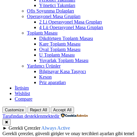
Yönetici Takımları
Ofis Soyunma Dolapları
Operasyonel Masa Grupları
2 Li Operasyonel Masa Grupları
4 Lü Operasyonel Masa Grupları
Toplantı Masası
Dikdörtgen Toplantı Masası
Kare Toplantı Masası
Oval Toplantı Masası
U Toplantı Masası
Yuvarlak Toplantı Masası
Yardımcı Ürünler
Bilgisayar Kasa Taşıyıcı
Keson
Priz aparatları
İletişim
Wishlist
Compare
Customize
Reject All
Accept All
Tarafından desteklenmektedir
✖
►
Gerekli Çerezler
Always Active
Gerekli çerezler, güvenli girişler ve onay tercihleri ayarları gibi temel