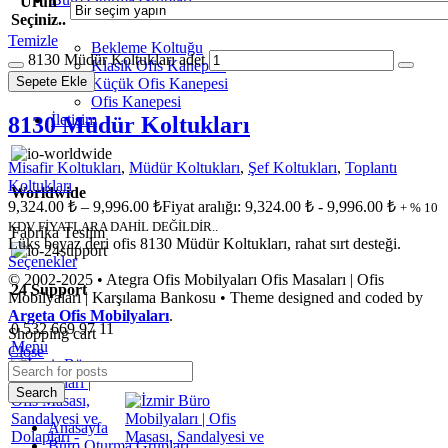
Ürün
Seçiniz..
Temizle
Bekleme Koltuğu
8130 Müdür Koltukları adet
Klasik Ofis Kanepesi
Sepete Ekle
Küçük Ofis Kanepesi
Ofis Kanepesi
İletişim
8130 Müdür Koltukları
Misafir Koltukları
,
Müdür Koltukları
,
Şef Koltukları
,
Toplantı
Koltukları
Worldwide
9,324.00
₺
–
9,996.00
₺
Fiyat aralığı: 9,324.00 ₺ - 9,996.00 ₺
+ % 10
KDV FİYATLARA DAHİL DEĞİLDİR..
Fabrika Teslim
Lüks beyaz deri ofis 8130 Müdür Koltukları, rahat sırt desteği.
Seçenekler
© 2002-2025 • Ategra Ofis Mobilyaları Ofis Masaları | Ofis
24 Support
Mobilyaları | Karşılama Bankosu • Theme designed and coded by
Argeta Ofis Mobilyaları
.
0 532 669 97 11
Shopping cart
Menu
Close
Search
Anasayfa
Büro Oturma Grupları