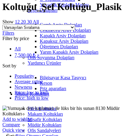
Koltuğu_Şef Koltuğu_Plasik
Yuvarlak Toplantı Masası
Arşiv Dolapları
Show
12
20
30
All
Camlı Arşiv Dolapları
Çekmeceli Arşiv Dolapları
Filters
Kapaklı Arşiv Dolapları
Filter by price
Kapaksız Arşiv Dolapları
Öğretmen Dolapları
All
Yarım Kapaklı Arşiv Dolapları
7,500.00
₺
+
Ofis Soyunma Dolapları
Yardımcı Ürünler
Sort by
Popularity
Bilgisayar Kasa Taşıyıcı
Average rating
Keson
Newness
Priz aparatları
Price: low to high
Müdür Koltukları
Price: high to low
Fileli Koltuklar
Makam Koltukları
Add to wishlist
Misafir Koltukları
Compare
Müdür Koltukları
Quick view
Ofis Sandalyeleri
Büro Oturma Grupları