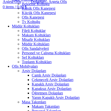
Bekleme Koltuğu
0
items
/
0.00
₺
Klasik Ofis Kanepesi
Küçük Ofis Kanepesi
Ofis Kanepesi
Tv Koltuğu
Müdür Koltukları
Fileli Koltuklar
Makam Koltukları
Misafir Koltukları
Müdür Koltukları
Ofis Sandalyeleri
Personel ve Çalışma Koltukları
Şef Koltukları
Toplantı Koltukları
Ofis Mobilyaları
Arşiv Dolapları
Camlı Arşiv Dolapları
Çekmeceli Arşiv Dolapları
Kapaklı Arşiv Dolapları
Kapaksız Arşiv Dolapları
Öğretmen Dolapları
Yarım Kapaklı Arşiv Dolapları
Masa Takımları
Makam Takımları
Personel Takımları