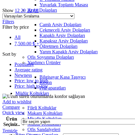
Yuvarlak Toplantı Masası
Arşiv Dolapları
Show
12
20
30
All
Filters
Camlı Arşiv Dolapları
Filter by price
Çekmeceli Arşiv Dolapları
Kapaklı Arşiv Dolapları
All
Kapaksız Arşiv Dolapları
7,500.00
₺
+
Öğretmen Dolapları
Yarım Kapaklı Arşiv Dolapları
Sort by
Ofis Soyunma Dolapları
Yardımcı Ürünler
Popularity
Average rating
Newness
Bilgisayar Kasa Taşıyıcı
Price: low to high
Keson
Price: high to low
Priz aparatları
Müdür Koltukları
Add to wishlist
Compare
Fileli Koltuklar
Quick view
Makam Koltukları
Misafir Koltukları
Ürün
Müdür Koltukları
Seçiniz..
Ofis Sandalyeleri
Temizle
Büro Oturma Grupları