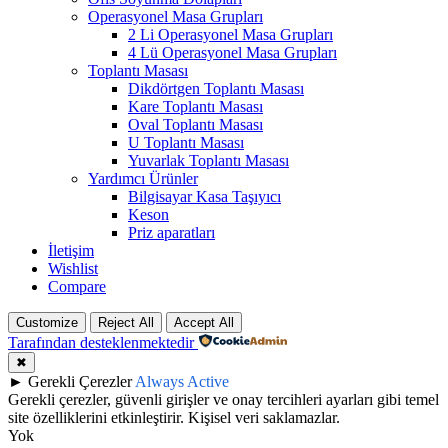
Operasyonel Masa Grupları
2 Li Operasyonel Masa Grupları
4 Lü Operasyonel Masa Grupları
Toplantı Masası
Dikdörtgen Toplantı Masası
Kare Toplantı Masası
Oval Toplantı Masası
U Toplantı Masası
Yuvarlak Toplantı Masası
Yardımcı Ürünler
Bilgisayar Kasa Taşıyıcı
Keson
Priz aparatları
İletişim
Wishlist
Compare
Customize
Reject All
Accept All
Tarafından desteklenmektedir
✖
►
Gerekli Çerezler
Always Active
Gerekli çerezler, güvenli girişler ve onay tercihleri ayarları gibi temel
site özelliklerini etkinleştirir. Kişisel veri saklamazlar.
Yok