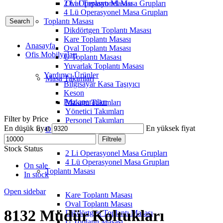
2 Li Operasyonel Masa Grupları
Oval Toplantı Masası
4 Lü Operasyonel Masa Grupları
Toplantı Masası
Search
Dikdörtgen Toplantı Masası
Kare Toplantı Masası
Anasayfa
Oval Toplantı Masası
Ofis Mobilyaları
U Toplantı Masası
Yuvarlak Toplantı Masası
Yardımcı Ürünler
Masa Takımları
Bilgisayar Kasa Taşıyıcı
Keson
Priz aparatları
Makam Takımları
Yönetici Takımları
Filter by Price
Personel Takımları
En düşük fiyat
En yüksek fiyat
Operasyonel Masa Grupları
Filtrele
Stock Status
2 Li Operasyonel Masa Grupları
4 Lü Operasyonel Masa Grupları
On sale
Toplantı Masası
In stock
Open sidebar
Kare Toplantı Masası
Oval Toplantı Masası
8132 Müdür Koltukları
Dikdörtgen Toplantı Masası
U Toplantı Masası