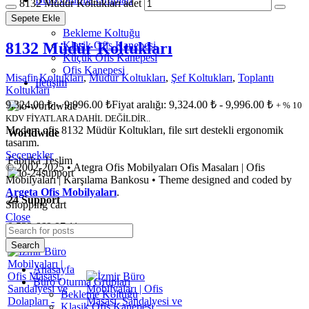
8132 Müdür Koltukları adet
Sepete Ekle
Bekleme Koltuğu
8132 Müdür Koltukları
Klasik Ofis Kanepesi
Küçük Ofis Kanepesi
Ofis Kanepesi
Misafir Koltukları
,
Müdür Koltukları
,
Şef Koltukları
,
Toplantı
İletişim
Koltukları
9,324.00
₺
–
9,996.00
₺
Fiyat aralığı: 9,324.00 ₺ - 9,996.00 ₺
+ % 10
KDV FİYATLARA DAHİL DEĞİLDİR..
Modern ofis 8132 Müdür Koltukları, file sırt destekli ergonomik
Worldwide
tasarım.
Seçenekler
Fabrika Teslim
© 2002-2025 • Ategra Ofis Mobilyaları Ofis Masaları | Ofis
Mobilyaları | Karşılama Bankosu • Theme designed and coded by
Argeta Ofis Mobilyaları
.
24 Support
Shopping cart
Close
0 532 669 97 11
Menu
Search
Anasayfa
Büro Oturma Grupları
Bekleme Koltuğu
Klasik Ofis Kanepesi