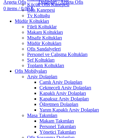
Küçük Ofis Kanepesi
0
items
/
0.00
₺
Ofis Kanepesi
Tv Koltuğu
Müdür Koltukları
Fileli Koltuklar
Makam Koltukları
Misafir Koltukları
Müdür Koltukları
Ofis Sandalyeleri
Personel ve Çalışma Koltukları
Şef Koltukları
Toplantı Koltukları
Ofis Mobilyaları
Arşiv Dolapları
Camlı Arşiv Dolapları
Çekmeceli Arşiv Dolapları
Kapaklı Arşiv Dolapları
Kapaksız Arşiv Dolapları
Öğretmen Dolapları
Yarım Kapaklı Arşiv Dolapları
Masa Takımları
Makam Takımları
Personel Takımları
Yönetici Takımları
Ofis Soyunma Dolapları