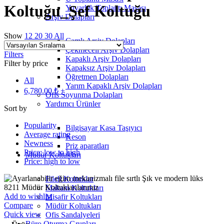
Koltuğu_Şef Koltuğu
Yuvarlak Toplantı Masası
Arşiv Dolapları
Show
12
20
30
All
Camlı Arşiv Dolapları
Çekmeceli Arşiv Dolapları
Filters
Kapaklı Arşiv Dolapları
Filter by price
Kapaksız Arşiv Dolapları
Öğretmen Dolapları
All
Yarım Kapaklı Arşiv Dolapları
6,780.00
₺
+
Ofis Soyunma Dolapları
Yardımcı Ürünler
Sort by
Popularity
Bilgisayar Kasa Taşıyıcı
Average rating
Keson
Newness
Priz aparatları
Price: low to high
Müdür Koltukları
Price: high to low
Fileli Koltuklar
Makam Koltukları
Add to wishlist
Misafir Koltukları
Compare
Müdür Koltukları
Quick view
Ofis Sandalyeleri
Büro Oturma Grupları