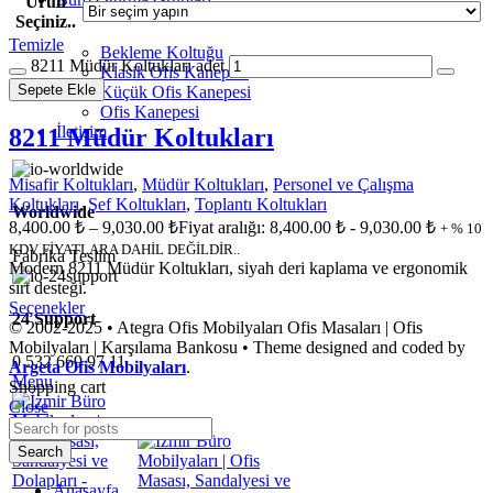
Ürün
Seçiniz..
Temizle
Bekleme Koltuğu
8211 Müdür Koltukları adet
Klasik Ofis Kanepesi
Sepete Ekle
Küçük Ofis Kanepesi
Ofis Kanepesi
İletişim
8211 Müdür Koltukları
Misafir Koltukları
,
Müdür Koltukları
,
Personel ve Çalışma
Koltukları
,
Şef Koltukları
,
Toplantı Koltukları
Worldwide
8,400.00
₺
–
9,030.00
₺
Fiyat aralığı: 8,400.00 ₺ - 9,030.00 ₺
+ % 10
KDV FİYATLARA DAHİL DEĞİLDİR..
Fabrika Teslim
Modern 8211 Müdür Koltukları, siyah deri kaplama ve ergonomik
sırt desteği.
Seçenekler
24 Support
© 2002-2025 • Ategra Ofis Mobilyaları Ofis Masaları | Ofis
Mobilyaları | Karşılama Bankosu • Theme designed and coded by
0 532 669 97 11
Argeta Ofis Mobilyaları
.
Menu
Shopping cart
Close
Search
Anasayfa