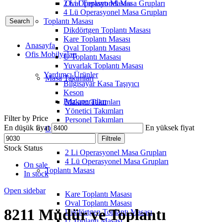
2 Li Operasyonel Masa Grupları
Oval Toplantı Masası
4 Lü Operasyonel Masa Grupları
Toplantı Masası
Search
Dikdörtgen Toplantı Masası
Kare Toplantı Masası
Anasayfa
Oval Toplantı Masası
Ofis Mobilyaları
U Toplantı Masası
Yuvarlak Toplantı Masası
Yardımcı Ürünler
Masa Takımları
Bilgisayar Kasa Taşıyıcı
Keson
Priz aparatları
Makam Takımları
Yönetici Takımları
Filter by Price
Personel Takımları
En düşük fiyat
En yüksek fiyat
Operasyonel Masa Grupları
Filtrele
Stock Status
2 Li Operasyonel Masa Grupları
4 Lü Operasyonel Masa Grupları
On sale
Toplantı Masası
In stock
Open sidebar
Kare Toplantı Masası
Oval Toplantı Masası
8211 Müdür ve Toplantı
Dikdörtgen Toplantı Masası
U Toplantı Masası