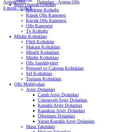
Büro Oturma Grupları
0
items
/
0.00
₺
Bekleme Koltuğu
Klasik Ofis Kanepesi
Küçük Ofis Kanepesi
Ofis Kanepesi
Tv Koltuğu
Müdür Koltukları
Fileli Koltuklar
Makam Koltukları
Misafir Koltukları
Müdür Koltukları
Ofis Sandalyeleri
Personel ve Çalışma Koltukları
Şef Koltukları
Toplantı Koltukları
Ofis Mobilyaları
Arşiv Dolapları
Camlı Arşiv Dolapları
Çekmeceli Arşiv Dolapları
Kapaklı Arşiv Dolapları
Kapaksız Arşiv Dolapları
Öğretmen Dolapları
Yarım Kapaklı Arşiv Dolapları
Masa Takımları
Makam Takımları