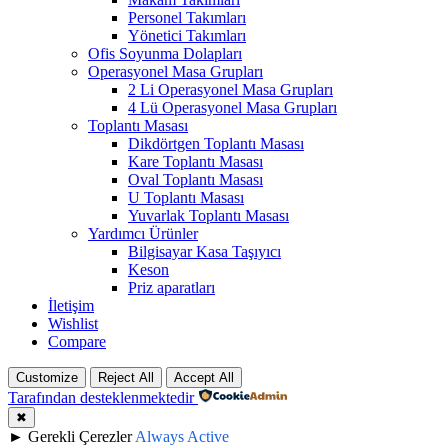
Personel Takımları
Yönetici Takımları
Ofis Soyunma Dolapları
Operasyonel Masa Grupları
2 Li Operasyonel Masa Grupları
4 Lü Operasyonel Masa Grupları
Toplantı Masası
Dikdörtgen Toplantı Masası
Kare Toplantı Masası
Oval Toplantı Masası
U Toplantı Masası
Yuvarlak Toplantı Masası
Yardımcı Ürünler
Bilgisayar Kasa Taşıyıcı
Keson
Priz aparatları
İletişim
Wishlist
Compare
Customize
Reject All
Accept All
Tarafından desteklenmektedir
✖
►
Gerekli Çerezler
Always Active