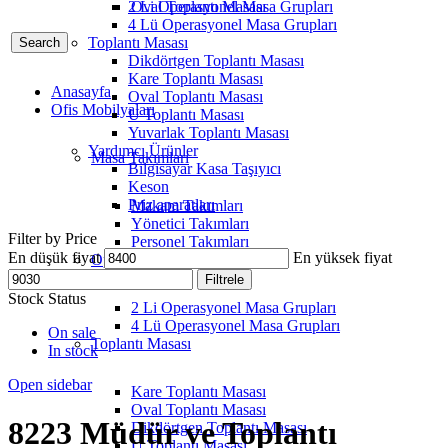
2 Li Operasyonel Masa Grupları
Oval Toplantı Masası
4 Lü Operasyonel Masa Grupları
Toplantı Masası
Search
Dikdörtgen Toplantı Masası
Kare Toplantı Masası
Anasayfa
Oval Toplantı Masası
Ofis Mobilyaları
U Toplantı Masası
Yuvarlak Toplantı Masası
Yardımcı Ürünler
Masa Takımları
Bilgisayar Kasa Taşıyıcı
Keson
Priz aparatları
Makam Takımları
Yönetici Takımları
Filter by Price
Personel Takımları
En düşük fiyat
En yüksek fiyat
Operasyonel Masa Grupları
Filtrele
Stock Status
2 Li Operasyonel Masa Grupları
4 Lü Operasyonel Masa Grupları
On sale
Toplantı Masası
In stock
Open sidebar
Kare Toplantı Masası
Oval Toplantı Masası
8223 Müdür ve Toplantı
Dikdörtgen Toplantı Masası
U Toplantı Masası