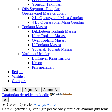
Yönetici Takımları
Ofis Soyunma Dolapları
Operasyonel Masa Grupları
2 Li Operasyonel Masa Grupları
4 Lü Operasyonel Masa Grupları
Toplantı Masası
Dikdörtgen Toplantı Masası
Kare Toplantı Masası
Oval Toplantı Masası
U Toplantı Masası
Yuvarlak Toplantı Masası
Yardımcı Ürünler
Bilgisayar Kasa Taşıyıcı
Keson
Priz aparatları
İletişim
Wishlist
Compare
Customize
Reject All
Accept All
Tarafından desteklenmektedir
✖
►
Gerekli Çerezler
Always Active
Gerekli çerezler, güvenli girişler ve onay tercihleri ayarları gibi temel