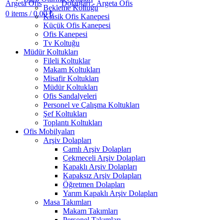
Bekleme Koltuğu
0
items
/
0.00
₺
Klasik Ofis Kanepesi
Küçük Ofis Kanepesi
Ofis Kanepesi
Tv Koltuğu
Müdür Koltukları
Fileli Koltuklar
Makam Koltukları
Misafir Koltukları
Müdür Koltukları
Ofis Sandalyeleri
Personel ve Çalışma Koltukları
Şef Koltukları
Toplantı Koltukları
Ofis Mobilyaları
Arşiv Dolapları
Camlı Arşiv Dolapları
Çekmeceli Arşiv Dolapları
Kapaklı Arşiv Dolapları
Kapaksız Arşiv Dolapları
Öğretmen Dolapları
Yarım Kapaklı Arşiv Dolapları
Masa Takımları
Makam Takımları
Personel Takımları