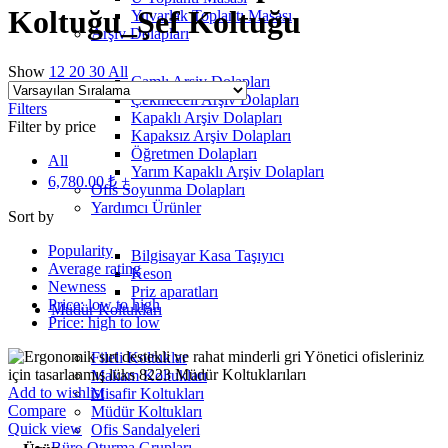
Koltuğu_Şef Koltuğu
Yuvarlak Toplantı Masası
Arşiv Dolapları
Show
12
20
30
All
Camlı Arşiv Dolapları
Çekmeceli Arşiv Dolapları
Filters
Kapaklı Arşiv Dolapları
Filter by price
Kapaksız Arşiv Dolapları
Öğretmen Dolapları
All
Yarım Kapaklı Arşiv Dolapları
6,780.00
₺
+
Ofis Soyunma Dolapları
Yardımcı Ürünler
Sort by
Popularity
Bilgisayar Kasa Taşıyıcı
Average rating
Keson
Newness
Priz aparatları
Price: low to high
Müdür Koltukları
Price: high to low
Fileli Koltuklar
Makam Koltukları
Add to wishlist
Misafir Koltukları
Compare
Müdür Koltukları
Quick view
Ofis Sandalyeleri
Büro Oturma Grupları