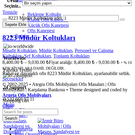
Ürün
Seçiniz..
Temizle
Bekleme Koltuğu
8223 Müdür Koltukları adet
Klasik Ofis Kanepesi
Sepete Ekle
Küçük Ofis Kanepesi
Ofis Kanepesi
İletişim
8223 Müdür Koltukları
Misafir Koltukları
,
Müdür Koltukları
,
Personel ve Çalışma
Koltukları
,
Şef Koltukları
,
Toplantı Koltukları
Worldwide
8,400.00
₺
–
9,030.00
₺
Fiyat aralığı: 8,400.00 ₺ - 9,030.00 ₺
+ % 10
KDV FİYATLARA DAHİL DEĞİLDİR..
Fabrika Teslim
Rahat ve dayanıklı ofis 8223 Müdür Koltukları, ayarlanabilir sırtlık.
Seçenekler
© 2002-2025 • Ategra Ofis Mobilyaları Ofis Masaları | Ofis
24 Support
Mobilyaları | Karşılama Bankosu • Theme designed and coded by
Argeta Ofis Mobilyaları
.
0 532 669 97 11
Shopping cart
Menu
Close
Search
Anasayfa
Büro Oturma Grupları