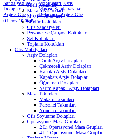
Fileli Koltuklar
Makam Koltukları
Misafir Koltukları
0
items
/
0.00
₺
Müdür Koltukları
Ofis Sandalyeleri
Personel ve Çalışma Koltukları
Şef Koltukları
Toplantı Koltukları
Ofis Mobilyaları
Arşiv Dolapları
Camlı Arşiv Dolapları
Çekmeceli Arşiv Dolapları
Kapaklı Arşiv Dolapları
Kapaksız Arşiv Dolapları
Öğretmen Dolapları
Yarım Kapaklı Arşiv Dolapları
Masa Takımları
Makam Takımları
Personel Takımları
Yönetici Takımları
Ofis Soyunma Dolapları
Operasyonel Masa Grupları
2 Li Operasyonel Masa Grupları
4 Lü Operasyonel Masa Grupları