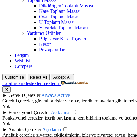
Toplantı Masası
Dikdörtgen Toplantı Masası
Kare Toplantı Masası
Oval Toplantı Masası
U Toplantı Masası
Yuvarlak Toplantı Masası
Yardımcı Ürünler
Bilgisayar Kasa Taşıyıcı
Keson
Priz aparatları
İletişim
Wishlist
Compare
Customize
Reject All
Accept All
Tarafından desteklenmektedir
✖
►
Gerekli Çerezler
Always Active
Gerekli çerezler, güvenli girişler ve onay tercihleri ayarları gibi temel si
Yok
►
Fonksiyonel Çerezler
Açıklama
Fonksiyonel çerezler, içerik paylaşımı, geri bildirim toplama ve üçüncü
Yok
►
Analitik Çerezler
Açıklama
Analitik çerezler, ziyaretçi etkileşimlerini izler ve ziyaretçi sayısı, h