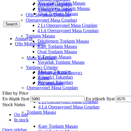
Yuvarlak Toplantı Masası
Personel Takımları
Dikdörtgen Toplantı Masası
Yönetici Takımları
Oval Toplantı Masası
Ofis Soyunma Dolapları
Operasyonel Masa Grupları
Search
2 Li Operasyonel Masa Grupları
4 Lü Operasyonel Masa Grupları
Toplantı Masası
Anasayfa
Dikdörtgen Toplantı Masası
Ofis Mobilyaları
Kare Toplantı Masası
Oval Toplantı Masası
U Toplantı Masası
Masa Takımları
Yuvarlak Toplantı Masası
Yardımcı Ürünler
Makam Takımları
Bilgisayar Kasa Taşıyıcı
Yönetici Takımları
Keson
Personel Takımları
Priz aparatları
Operasyonel Masa Grupları
Filter by Price
En düşük fiyat
En yüksek fiyat
2 Li Operasyonel Masa Grupları
Stock Status
4 Lü Operasyonel Masa Grupları
Toplantı Masası
On sale
In stock
Kare Toplantı Masası
Open sidebar