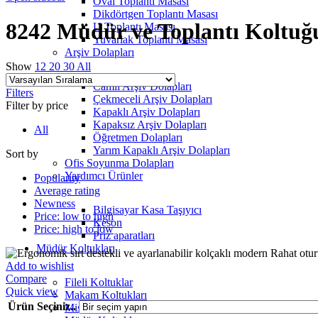
Oval Toplantı Masası
Dikdörtgen Toplantı Masası
8242 Müdür ve Toplantı Koltu
U Toplantı Masası
Yuvarlak Toplantı Masası
Arşiv Dolapları
Show
12
20
30
All
Camlı Arşiv Dolapları
Filters
Çekmeceli Arşiv Dolapları
Filter by price
Kapaklı Arşiv Dolapları
Kapaksız Arşiv Dolapları
All
Öğretmen Dolapları
Yarım Kapaklı Arşiv Dolapları
Sort by
Ofis Soyunma Dolapları
Yardımcı Ürünler
Popularity
Average rating
Newness
Bilgisayar Kasa Taşıyıcı
Price: low to high
Keson
Price: high to low
Priz aparatları
Müdür Koltukları
Add to wishlist
Compare
Fileli Koltuklar
Quick view
Makam Koltukları
Ürün Seçiniz..
Misafir Koltukları