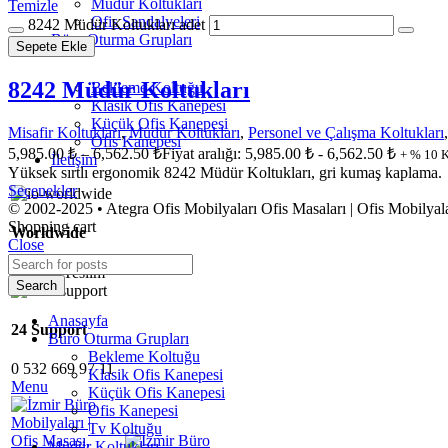
Müdür Koltukları
Temizle
Ofis Sandalyeleri
8242 Müdür Koltukları adet
Büro Oturma Grupları
Sepete Ekle
8242 Müdür Koltukları
Bekleme Koltuğu
Klasik Ofis Kanepesi
Küçük Ofis Kanepesi
Misafir Koltukları
,
Müdür Koltukları
,
Personel ve Çalışma Koltukları
Ofis Kanepesi
5,985.00
₺
–
6,562.50
₺
Fiyat aralığı: 5,985.00 ₺ - 6,562.50 ₺
+ % 10 
İletişim
Yüksek sırtlı ergonomik 8242 Müdür Koltukları, gri kumaş kaplama.
Seçenekler
© 2002-2025 • Ategra Ofis Mobilyaları Ofis Masaları | Ofis Mobilya
Shopping cart
Worldwide
Close
Fabrika Teslim
Search
Anasayfa
24 Support
Büro Oturma Grupları
Bekleme Koltuğu
0 532 669 97 11
Klasik Ofis Kanepesi
Menu
Küçük Ofis Kanepesi
Ofis Kanepesi
Tv Koltuğu
Müdür Koltukları