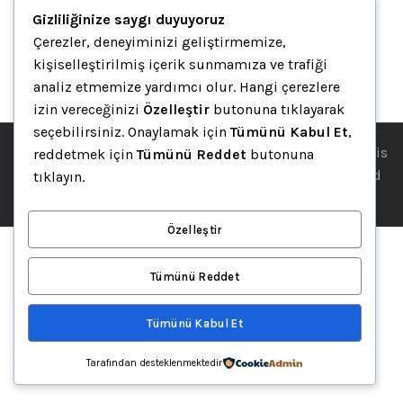
Gizliliğinize saygı duyuyoruz
Misafir Koltukları
,
Müdür Koltukları
,
Personel ve Çalışma
Çerezler, deneyiminizi geliştirmemize,
Koltukları
,
Şef Koltukları
,
Toplantı Koltukları
kişiselleştirilmiş içerik sunmamıza ve trafiği
7,560.00
₺
–
8,242.50
₺
+ % 10 KDV FİYATLARA DAHİL DEĞİLDİR..
analiz etmemize yardımcı olur. Hangi çerezlere
izin vereceğinizi
Özelleştir
butonuna tıklayarak
seçebilirsiniz. Onaylamak için
Tümünü Kabul Et
,
© 2002-2025 • Ategra Ofis Mobilyaları Ofis Masaları | Ofis
reddetmek için
Tümünü Reddet
butonuna
Mobilyaları | Karşılama Bankosu • Theme designed and
tıklayın.
coded by
Argeta Ofis Mobilyaları
.
Özelleştir
Tümünü Reddet
Tümünü Kabul Et
Tarafından desteklenmektedir