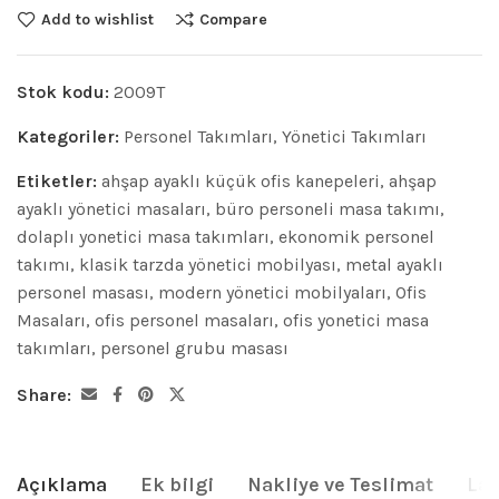
Add to wishlist
Compare
Stok kodu:
2009T
Kategoriler:
Personel Takımları
,
Yönetici Takımları
Etiketler:
ahşap ayaklı küçük ofis kanepeleri
,
ahşap
ayaklı yönetici masaları
,
büro personeli masa takımı
,
dolaplı yonetici masa takımları
,
ekonomik personel
takımı
,
klasik tarzda yönetici mobilyası
,
metal ayaklı
personel masası
,
modern yönetici mobilyaları
,
Ofis
Masaları
,
ofis personel masaları
,
ofis yonetici masa
takımları
,
personel grubu masası
Share:
Açıklama
Ek bilgi
Nakliye ve Teslimat
Lam