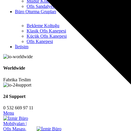
Müdür Koltukları
Ofis Sandalyeleri
Büro Oturma Grupları
Bekleme Koltuğu
Klasik Ofis Kanepesi
Küçük Ofis Kanepesi
Ofis Kanepesi
İletişim
Worldwide
Fabrika Teslim
24 Support
0 532 669 97 11
Menu