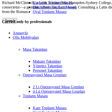
Yuvarlak Toplantı Masası
Richard McClintock, a Latin scholar from Hampden-Sydney College, is c
Dikdörtgen Toplantı Masası
consectetur—a genuine, albeit rare, Latin word. Consulting a Latin 
Oval Toplantı Masası
from the Roman.
Search
Carried only by professionals
Anasayfa
Ofis Mobilyaları
Masa Takımları
Makam Takımları
Yönetici Takımları
Personel Takımları
Operasyonel Masa Grupları
2 Li Operasyonel Masa Grupları
4 Lü Operasyonel Masa Grupları
Toplantı Masası
Kare Toplantı Masası