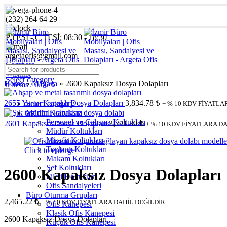
(232) 264 64 29
P.TESİ - C.TESİ: 08:30 - 18:30
argetaofis@gmail.com
Compare
Wishlist
Select category
Home
»
Mağaza
»
2600 Kapaksız Dosya Dolapları
0
items
/
0.00
₺
2655 Yarım Kapaklı Dosya Dolapları
3,834.78
₺
Select category
+ % 10 KDV FİYATLA
Müdür Koltukları
Personel ve Çalışma Koltukları
2601 Kapaksız Dosya Dolapları
3,241.30
₺
+ % 10 KDV FİYATLARA DA
Müdür Koltukları
Misafir Koltukları
Toplantı Koltukları
Click to enlarge
Makam Koltukları
Şef Koltukları
2600 Kapaksız Dosya Dolapları
Fileli Koltuklar
Ofis Sandalyeleri
Büro Oturma Grupları
2,465.22
₺
+ % 10 KDV FİYATLARA DAHİL DEĞİLDİR..
Ofis Kanepesi
Klasik Ofis Kanepesi
2600 Kapaksız Dosya Dolapları
Küçük Ofis Kanepesi