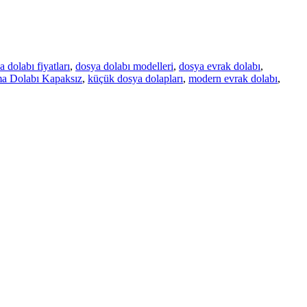
 dolabı fiyatları
,
dosya dolabı modelleri
,
dosya evrak dolabı
,
ma Dolabı Kapaksız
,
küçük dosya dolapları
,
modern evrak dolabı
,