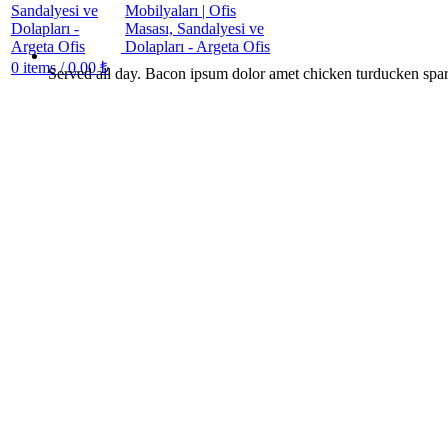
0
items
/
0.00
₺
Served all day. Bacon ipsum dolor amet chicken turducken spar