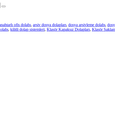
anahtarlı ofis dolabı
,
arşiv dosya dolapları
,
dosya arşivleme dolabı
,
dosya
dolabı
,
kilitli dolap sistemleri
,
Klasör Kapaksız Dolapları
,
Klasör Sakla