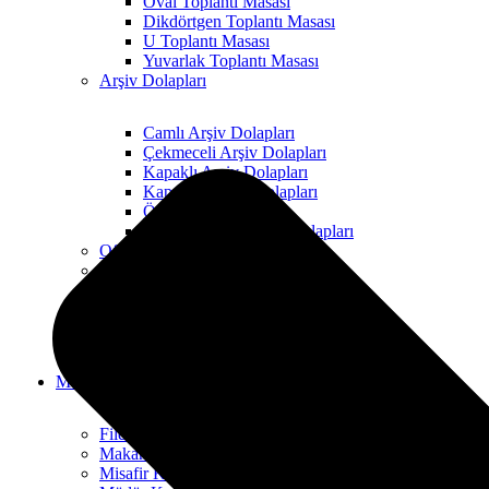
Oval Toplantı Masası
Dikdörtgen Toplantı Masası
U Toplantı Masası
Yuvarlak Toplantı Masası
Arşiv Dolapları
Camlı Arşiv Dolapları
Çekmeceli Arşiv Dolapları
Kapaklı Arşiv Dolapları
Kapaksız Arşiv Dolapları
Öğretmen Dolapları
Yarım Kapaklı Arşiv Dolapları
Ofis Soyunma Dolapları
Yardımcı Ürünler
Bilgisayar Kasa Taşıyıcı
Keson
Priz aparatları
Müdür Koltukları
Fileli Koltuklar
Makam Koltukları
Misafir Koltukları