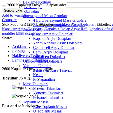
Bekleme Koltuğu
2600 Kapaksız Dosya Dolapları adet
Tv Koltuğu
Sepete Ekle
Ofis Mobilyaları
Add to wishlist
Operasyonel Masa Grupları
Compare
4 Lü Operasyonel Masa Grupları
Stok kodu:
GR1336
Kategoriler:
Kapaksız Arşiv Dolapları
Etiketler:
2 Li Operasyonel Masa Grupları
Kapaksız Arşiv Dolapları
,
Kapaksız Dolap Arşiv Rafı
,
kapaksız ofis 
Arşiv Dolapları
modüler kilitli dolap
Kapaksız Arşiv Dolapları
Share:
Kapaklı Arşiv Dolapları
Yarım Kapaklı Arşiv Dolapları
Açıklama
Çekmeceli Arşiv Dolapları
Ek bilgi
Camlı Arşiv Dolapları
Nakliye ve Teslimat
Öğretmen Dolapları
Lamine Ürün Renkleri
Ofis Soyunma Dolapları
Yardımcı Ürünler
2600 Kapaksız Dosya Dolapları
Bilgisayar Kasa Taşıyıcı
Keson
Boyutlar
75 × 38 × 85 in
Priz aparatları
Masa Takımları
Makam Takımları
Yönetici Takımları
Personel Takımları
Toplantı Masası
Fast and safe delivery
Kare Toplantı Masası
U Toplantı Masası