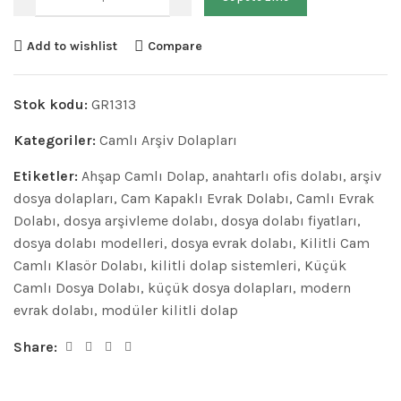
Add to wishlist
Compare
Stok kodu:
GR1313
Kategoriler:
Camlı Arşiv Dolapları
Etiketler:
Ahşap Camlı Dolap
,
anahtarlı ofis dolabı
,
arşiv
dosya dolapları
,
Cam Kapaklı Evrak Dolabı
,
Camlı Evrak
Dolabı
,
dosya arşivleme dolabı
,
dosya dolabı fiyatları
,
dosya dolabı modelleri
,
dosya evrak dolabı
,
Kilitli Cam
Camlı Klasör Dolabı
,
kilitli dolap sistemleri
,
Küçük
Camlı Dosya Dolabı
,
küçük dosya dolapları
,
modern
evrak dolabı
,
modüler kilitli dolap
Share: