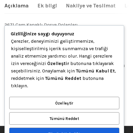
Açıklama
Ek bilgi
Nakliye ve Teslimat
Lam
2671 Cam Kapaklı Dosya Dolapları
Gizliliğinize saygı duyuyoruz
Çerezler, deneyiminizi geliştirmemize,
İlgili ürünler
kişiselleştirilmiş içerik sunmamıza ve trafiği
analiz etmemize yardımcı olur. Hangi çerezlere
izin vereceğinizi
Özelleştir
butonuna tıklayarak
seçebilirsiniz. Onaylamak için
Tümünü Kabul Et
,
reddetmek için
Tümünü Reddet
butonuna
AGT-127 Kapaksız Dosya Dolapları
tıklayın.
5,172.39
₺
+ % 10 KDV FİYATLARA DAHİL DEĞİLDİR..
Özelleştir
Sepete Ekle
Tümünü Reddet