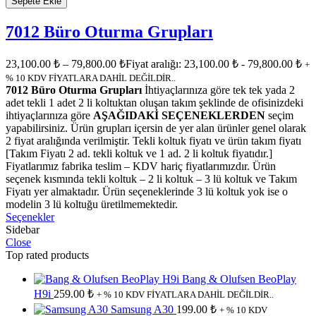
Sepete Ekle
7012 Büro Oturma Grupları
23,100.00
₺
–
79,800.00
₺
Fiyat aralığı: 23,100.00 ₺ - 79,800.00 ₺
+
% 10 KDV FİYATLARA DAHİL DEĞİLDİR..
7012 Büro Oturma Grupları
İhtiyaçlarınıza göre tek tek yada 2
adet tekli 1 adet 2 li koltuktan oluşan takım şeklinde de ofisinizdeki
ihtiyaçlarınıza göre
AŞAĞIDAKİ SEÇENEKLERDEN
seçim
yapabilirsiniz. Ürün grupları içersin de yer alan ürünler genel olarak
2 fiyat aralığında verilmiştir. Tekli koltuk fiyatı ve ürün takım fiyatı
[Takım Fiyatı 2 ad. tekli koltuk ve 1 ad. 2 li koltuk fiyatıdır.]
Fiyatlarımız fabrika teslim – KDV hariç fiyatlarımızdır. Ürün
seçenek kısmında tekli koltuk – 2 li koltuk – 3 lü koltuk ve Takım
Fiyatı yer almaktadır. Ürün seçeneklerinde 3 lü koltuk yok ise o
modelin 3 lü koltuğu üretilmemektedir.
Seçenekler
Sidebar
Close
Top rated products
Bang & Olufsen BeoPlay
H9i
259.00
₺
+ % 10 KDV FİYATLARA DAHİL DEĞİLDİR..
Samsung A30
199.00
₺
+ % 10 KDV