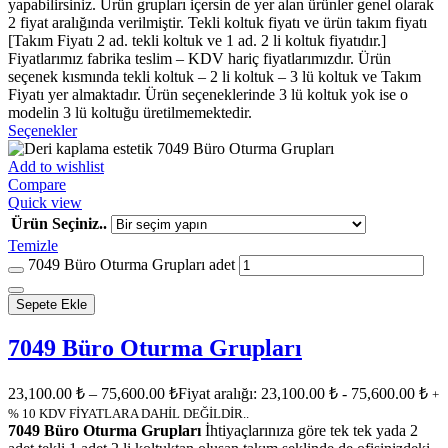
yapabilirsiniz. Ürün grupları içersin de yer alan ürünler genel olarak
2 fiyat aralığında verilmiştir. Tekli koltuk fiyatı ve ürün takım fiyatı
[Takım Fiyatı 2 ad. tekli koltuk ve 1 ad. 2 li koltuk fiyatıdır.]
Fiyatlarımız fabrika teslim – KDV hariç fiyatlarımızdır. Ürün
seçenek kısmında tekli koltuk – 2 li koltuk – 3 lü koltuk ve Takım
Fiyatı yer almaktadır. Ürün seçeneklerinde 3 lü koltuk yok ise o
modelin 3 lü koltuğu üretilmemektedir.
Seçenekler
Add to wishlist
Compare
Quick view
Ürün Seçiniz..
Temizle
7049 Büro Oturma Grupları adet
Sepete Ekle
7049 Büro Oturma Grupları
23,100.00
₺
–
75,600.00
₺
Fiyat aralığı: 23,100.00 ₺ - 75,600.00 ₺
+
% 10 KDV FİYATLARA DAHİL DEĞİLDİR..
7049 Büro Oturma Grupları
İhtiyaçlarınıza göre tek tek yada 2