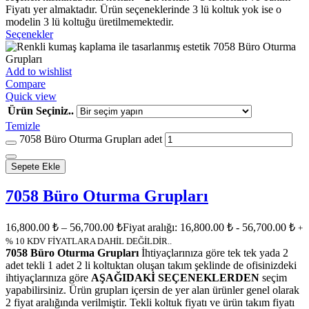
Fiyatı yer almaktadır. Ürün seçeneklerinde 3 lü koltuk yok ise o
modelin 3 lü koltuğu üretilmemektedir.
Seçenekler
Add to wishlist
Compare
Quick view
Ürün Seçiniz..
Temizle
7058 Büro Oturma Grupları adet
Sepete Ekle
7058 Büro Oturma Grupları
16,800.00
₺
–
56,700.00
₺
Fiyat aralığı: 16,800.00 ₺ - 56,700.00 ₺
+
% 10 KDV FİYATLARA DAHİL DEĞİLDİR..
7058 Büro Oturma Grupları
İhtiyaçlarınıza göre tek tek yada 2
adet tekli 1 adet 2 li koltuktan oluşan takım şeklinde de ofisinizdeki
ihtiyaçlarınıza göre
AŞAĞIDAKİ SEÇENEKLERDEN
seçim
yapabilirsiniz. Ürün grupları içersin de yer alan ürünler genel olarak
2 fiyat aralığında verilmiştir. Tekli koltuk fiyatı ve ürün takım fiyatı