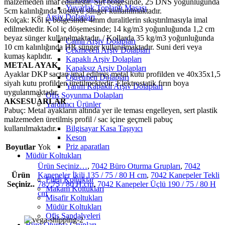
malzemeden imal edilmiștir. Sırt bölgesinde, 25 DNS yoğunluğunda
Yuvarlak Toplantı Masası
5cm kalınlığında küștüyü sünger kullanılmaktadır.
Arşiv Dolapları
Kolçak: Kol iç bölgesinde 4mm duralitlerin sıkıștırılmasıyla imal
edilmektedir. Kol iç döșemesinde; 14 kg/m3 yoğunluğunda 1,2 cm
beyaz sünger kullanılmaktadır. / Kollarda 35 kg/m3 yoğunluğunda
Camlı Arşiv Dolapları
10 cm kalınlığında HR sünger kullanılmaktadır. Suni deri veya
Çekmeceli Arşiv Dolapları
kumaș kaplıdır.
Kapaklı Arşiv Dolapları
METAL AYAK
Kapaksız Arşiv Dolapları
Ayaklar DKP sactan imal edilmiș metal kutu profilden ve 40x35x1,5
Öğretmen Dolapları
siyah kutu profilden üretilmektedir. Elektrostatik fırın boya
Yarım Kapaklı Arşiv Dolapları
uygulanmaktadır.
Ofis Soyunma Dolapları
AKSESUARLAR
Yardımcı Ürünler
Pabuç: Metal ayakların altında yer ile teması engelleyen, sert plastik
malzemeden üretilmiș profil / sac içine geçmeli pabuç
kullanılmaktadır.
Bilgisayar Kasa Taşıyıcı
Keson
Priz aparatları
Boyutlar
Yok
Müdür Koltukları
Ürün Seçiniz…
,
7042 Büro Oturma Grupları
,
7042
Ürün
Kanepeler İkili 135 / 75 / 80 H cm
,
7042 Kanepeler Tekli
Fileli Koltuklar
Seçiniz..
78 / 75 / 80 H cm
,
7042 Kanepeler Üçlü 190 / 75 / 80 H
Makam Koltukları
cm
Misafir Koltukları
Müdür Koltukları
Ofis Sandalyeleri
Büro Oturma Grupları