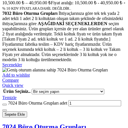
10,500.00
₺
–
40,950.00
₺
Fiyat aralığı: 10,500.00 ₺ - 40,950.00 ₺
+
% 10 KDV FİYATLARA DAHİL DEĞİLDİR..
7032 Büro Oturma Grupları
İhtiyaçlarınıza göre tek tek yada 2
adet tekli 1 adet 2 li koltuktan oluşan takım şeklinde de ofisinizdeki
ihtiyaçlarınıza göre
AŞAĞIDAKİ SEÇENEKLERDEN
seçim
yapabilirsiniz. Ürün grupları içersin de yer alan ürünler genel olarak
2 fiyat aralığında verilmiştir. Tekli koltuk fiyatı ve ürün takım fiyatı
[Takım Fiyatı 2 ad. tekli koltuk ve 1 ad. 2 li koltuk fiyatıdır.]
Fiyatlarımız fabrika teslim – KDV hariç fiyatlarımızdır. Ürün
seçenek kısmında tekli koltuk – 2 li koltuk – 3 lü koltuk ve Takım
Fiyatı yer almaktadır. Ürün seçeneklerinde 3 lü koltuk yok ise o
modelin 3 lü koltuğu üretilmemektedir.
Seçenekler
Add to wishlist
Compare
Quick view
Ürün Seçiniz..
Temizle
7024 Büro Oturma Grupları adet
Sepete Ekle
7024 Büro Oturma Grupları