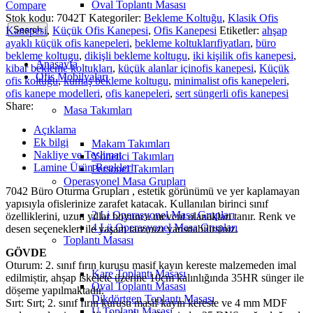
Oval Toplantı Masası
Compare
Stok kodu:
7042T
Kategoriler:
Bekleme Koltuğu
,
Klasik Ofis
Kanepesi
,
Küçük Ofis Kanepesi
,
Ofis Kanepesi
Etiketler:
ahşap
Search
ayaklı küçük ofis kanepeleri
,
bekleme koltuklarıfiyatları
,
büro
bekleme koltugu
,
dikişli bekleme koltugu
,
iki kişilik ofis kanepesi
,
Anasayfa
kibar bekleme koltukları
,
küçük alanlar içinofis kanepesi
,
Küçük
Ofis Mobilyaları
ofis koltuğu
,
kumaş bekleme koltugu
,
minimalist ofis kanepeleri
,
ofis kanepe modelleri
,
ofis kanepeleri
,
sert süngerli ofis kanepesi
Share:
Masa Takımları
Açıklama
Ek bilgi
Makam Takımları
Nakliye ve Teslimat
Yönetici Takımları
Lamine Ürün Renkleri
Personel Takımları
Operasyonel Masa Grupları
7042 Büro Oturma Grupları , estetik görünümü ve yer kaplamayan
yapısıyla ofislerinize zarafet katacak. Kullanılan birinci sınıf
2 Li Operasyonel Masa Grupları
özelliklerini, uzun yıllar boyunca mevcut olanakları tanır. Renk ve
4 Lü Operasyonel Masa Grupları
desen seçenekleri ile yaşam tarzınızı yansıtabilirsiniz.
Toplantı Masası
GÖVDE
Oturum: 2. sınıf fırın kurusu masif kayın kereste malzemeden imal
Kare Toplantı Masası
edilmiștir, ahșap iskelete üzerine 10cm kalınlığında 35HR sünger ile
Oval Toplantı Masası
döșeme yapılmaktadır.
Dikdörtgen Toplantı Masası
Sırt: Sırt; 2. sınıf fırın kurusu masif kayın kereste ve 4 mm MDF
U Toplantı Masası