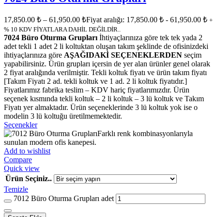
17,850.00
₺
–
61,950.00
₺
Fiyat aralığı: 17,850.00 ₺ - 61,950.00 ₺
+
% 10 KDV FİYATLARA DAHİL DEĞİLDİR..
7024 Büro Oturma Grupları
İhtiyaçlarınıza göre tek tek yada 2
adet tekli 1 adet 2 li koltuktan oluşan takım şeklinde de ofisinizdeki
ihtiyaçlarınıza göre
AŞAĞIDAKİ SEÇENEKLERDEN
seçim
yapabilirsiniz. Ürün grupları içersin de yer alan ürünler genel olarak
2 fiyat aralığında verilmiştir. Tekli koltuk fiyatı ve ürün takım fiyatı
[Takım Fiyatı 2 ad. tekli koltuk ve 1 ad. 2 li koltuk fiyatıdır.]
Fiyatlarımız fabrika teslim – KDV hariç fiyatlarımızdır. Ürün
seçenek kısmında tekli koltuk – 2 li koltuk – 3 lü koltuk ve Takım
Fiyatı yer almaktadır. Ürün seçeneklerinde 3 lü koltuk yok ise o
modelin 3 lü koltuğu üretilmemektedir.
Seçenekler
Add to wishlist
Compare
Quick view
Ürün Seçiniz..
Temizle
7012 Büro Oturma Grupları adet