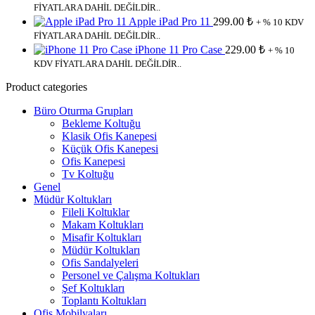
FİYATLARA DAHİL DEĞİLDİR..
Apple iPad Pro 11
299.00
₺
+ % 10 KDV
FİYATLARA DAHİL DEĞİLDİR..
iPhone 11 Pro Case
229.00
₺
+ % 10
KDV FİYATLARA DAHİL DEĞİLDİR..
Product categories
Büro Oturma Grupları
Bekleme Koltuğu
Klasik Ofis Kanepesi
Küçük Ofis Kanepesi
Ofis Kanepesi
Tv Koltuğu
Genel
Müdür Koltukları
Fileli Koltuklar
Makam Koltukları
Misafir Koltukları
Müdür Koltukları
Ofis Sandalyeleri
Personel ve Çalışma Koltukları
Şef Koltukları
Toplantı Koltukları
Ofis Mobilyaları