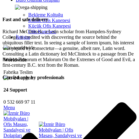
Bekleme Koltuğu
Fast and safe delivery
Klasik Ofis Kanepesi
Küçük Ofis Kanepesi
Ofis Kanepesi
Richard McClintock, a Latin scholar from Hampden-Sydney
İletişim
College, is credited with discovering the source behind the
ubiquitous filler text. In seeing a sample of lorem ipsum, his interest
was piqued by consectetur—a genuine, albeit rare, Latin word.
Consulting a Latin dictionary led McClintock to a passage from De
Finibus Bonorum et Malorum On the Extremes of Good and Evil, a
Worldwide
first-century B.C. text from the Roman.
Fabrika Teslim
Carried only by professionals
24 Support
0 532 669 97 11
Menu