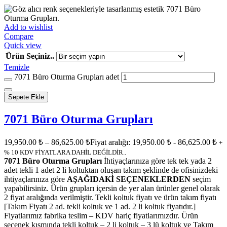
Add to wishlist
Compare
Quick view
Ürün Seçiniz..
Temizle
7071 Büro Oturma Grupları adet
Sepete Ekle
7071 Büro Oturma Grupları
19,950.00
₺
–
86,625.00
₺
Fiyat aralığı: 19,950.00 ₺ - 86,625.00 ₺
+
% 10 KDV FİYATLARA DAHİL DEĞİLDİR..
7071 Büro Oturma Grupları
İhtiyaçlarınıza göre tek tek yada 2
adet tekli 1 adet 2 li koltuktan oluşan takım şeklinde de ofisinizdeki
ihtiyaçlarınıza göre
AŞAĞIDAKİ SEÇENEKLERDEN
seçim
yapabilirsiniz. Ürün grupları içersin de yer alan ürünler genel olarak
2 fiyat aralığında verilmiştir. Tekli koltuk fiyatı ve ürün takım fiyatı
[Takım Fiyatı 2 ad. tekli koltuk ve 1 ad. 2 li koltuk fiyatıdır.]
Fiyatlarımız fabrika teslim – KDV hariç fiyatlarımızdır. Ürün
seçenek kısmında tekli koltuk – 2 li koltuk – 3 lü koltuk ve Takım