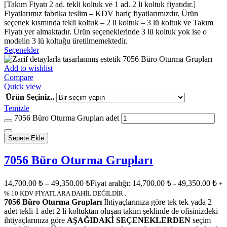
[Takım Fiyatı 2 ad. tekli koltuk ve 1 ad. 2 li koltuk fiyatıdır.]
Fiyatlarımız fabrika teslim – KDV hariç fiyatlarımızdır. Ürün
seçenek kısmında tekli koltuk – 2 li koltuk – 3 lü koltuk ve Takım
Fiyatı yer almaktadır. Ürün seçeneklerinde 3 lü koltuk yok ise o
modelin 3 lü koltuğu üretilmemektedir.
Seçenekler
Add to wishlist
Compare
Quick view
Ürün Seçiniz..
Temizle
7056 Büro Oturma Grupları adet
Sepete Ekle
7056 Büro Oturma Grupları
14,700.00
₺
–
49,350.00
₺
Fiyat aralığı: 14,700.00 ₺ - 49,350.00 ₺
+
% 10 KDV FİYATLARA DAHİL DEĞİLDİR..
7056 Büro Oturma Grupları
İhtiyaçlarınıza göre tek tek yada 2
adet tekli 1 adet 2 li koltuktan oluşan takım şeklinde de ofisinizdeki
ihtiyaçlarınıza göre
AŞAĞIDAKİ SEÇENEKLERDEN
seçim