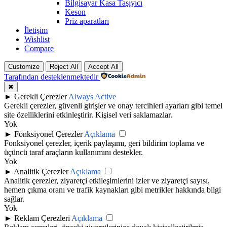
Bilgisayar Kasa Taşıyıcı
Keson
Priz aparatları
İletişim
Wishlist
Compare
Customize
Reject All
Accept All
Tarafından desteklenmektedir
✖
►
Gerekli Çerezler
Always Active
Gerekli çerezler, güvenli girişler ve onay tercihleri ayarları gibi temel
site özelliklerini etkinleştirir. Kişisel veri saklamazlar.
Yok
►
Fonksiyonel Çerezler
Açıklama
Fonksiyonel çerezler, içerik paylaşımı, geri bildirim toplama ve
üçüncü taraf araçların kullanımını destekler.
Yok
►
Analitik Çerezler
Açıklama
Analitik çerezler, ziyaretçi etkileşimlerini izler ve ziyaretçi sayısı,
hemen çıkma oranı ve trafik kaynakları gibi metrikler hakkında bilgi
sağlar.
Yok
►
Reklam Çerezleri
Açıklama