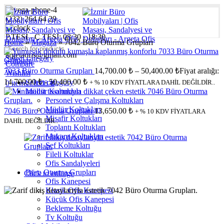
(232) 264 64 29
P.TESİ - C.TESİ: 08:30 - 18:30
Home
»
Mağaza
»
7042 Büro Oturma Grupları
argetaofis@gmail.com
Select category
Compare
7033 Büro Oturma Grupları
14,700.00
₺
–
50,400.00
₺
Fiyat aralığı:
Wishlist
14,700.00 ₺ - 50,400.00 ₺
Select category
+ % 10 KDV FİYATLARA DAHİL DEĞİLDİR..
0
items
/
0.00
₺
Müdür Koltukları
Personel ve Çalışma Koltukları
Müdür Koltukları
7046 Büro Oturma Grupları
13,650.00
₺
+ % 10 KDV FİYATLARA
Misafir Koltukları
DAHİL DEĞİLDİR..
Toplantı Koltukları
Makam Koltukları
Şef Koltukları
Fileli Koltuklar
Ofis Sandalyeleri
Büro Oturma Grupları
Click to enlarge
Ofis Kanepesi
Klasik Ofis Kanepesi
Küçük Ofis Kanepesi
Bekleme Koltuğu
Tv Koltuğu