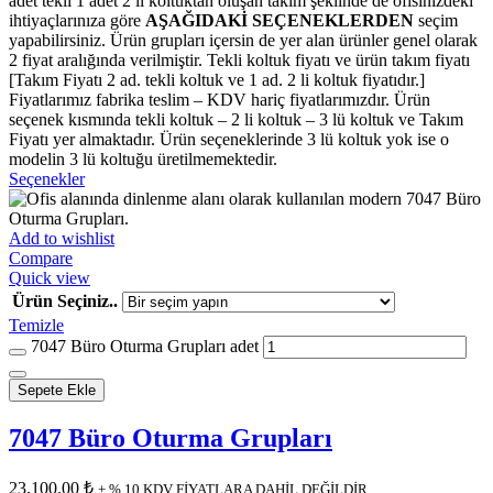
adet tekli 1 adet 2 li koltuktan oluşan takım şeklinde de ofisinizdeki
ihtiyaçlarınıza göre
AŞAĞIDAKİ SEÇENEKLERDEN
seçim
yapabilirsiniz. Ürün grupları içersin de yer alan ürünler genel olarak
2 fiyat aralığında verilmiştir. Tekli koltuk fiyatı ve ürün takım fiyatı
[Takım Fiyatı 2 ad. tekli koltuk ve 1 ad. 2 li koltuk fiyatıdır.]
Fiyatlarımız fabrika teslim – KDV hariç fiyatlarımızdır. Ürün
seçenek kısmında tekli koltuk – 2 li koltuk – 3 lü koltuk ve Takım
Fiyatı yer almaktadır. Ürün seçeneklerinde 3 lü koltuk yok ise o
modelin 3 lü koltuğu üretilmemektedir.
Seçenekler
Add to wishlist
Compare
Quick view
Ürün Seçiniz..
Temizle
7047 Büro Oturma Grupları adet
Sepete Ekle
7047 Büro Oturma Grupları
23,100.00
₺
+ % 10 KDV FİYATLARA DAHİL DEĞİLDİR..