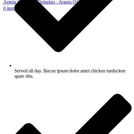
0
items
/
0.00
₺
Served all day. Bacon ipsum dolor amet chicken turducken
spare ribs.