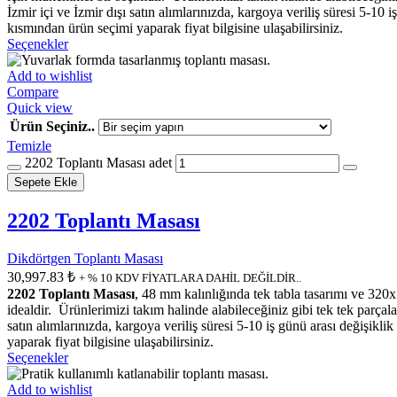
İzmir içi ve İzmir dışı satın alımlarınızda, kargoya veriliş süresi
kısmından ürün seçimi yaparak fiyat bilgisine ulaşabilirsiniz.
Seçenekler
Add to wishlist
Compare
Quick view
Ürün Seçiniz..
Temizle
2202 Toplantı Masası adet
Sepete Ekle
2202 Toplantı Masası
Dikdörtgen Toplantı Masası
30,997.83
₺
+ % 10 KDV FİYATLARA DAHİL DEĞİLDİR..
2202 Toplantı Masası
, 48 mm kalınlığında tek tabla tasarımı ve 320
idealdir. Ürünlerimizi takım halinde alabileceğiniz gibi tek tek parçalar
satın alımlarınızda, kargoya veriliş süresi 5-10 iş günü arası değ
yaparak fiyat bilgisine ulaşabilirsiniz.
Seçenekler
Add to wishlist