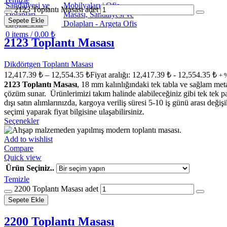
2123 Toplantı Masası adet
Sepete Ekle
0
items
/
0.00
₺
2123 Toplantı Masası
Dikdörtgen Toplantı Masası
12,417.39
₺
–
12,554.35
₺
Fiyat aralığı: 12,417.39 ₺ - 12,554.35 ₺
+ 
2123 Toplantı Masası
, 18 mm kalınlığındaki tek tabla ve sağlam met
çözüm sunar. Ürünlerimizi takım halinde alabileceğiniz gibi tek tek parç
dışı satın alımlarınızda, kargoya veriliş süresi 5-10 iş günü aras
seçimi yaparak fiyat bilgisine ulaşabilirsiniz.
Seçenekler
Add to wishlist
Compare
Quick view
Ürün Seçiniz..
Temizle
2200 Toplantı Masası adet
Sepete Ekle
2200 Toplantı Masası