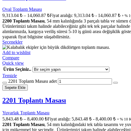
Oval Toplantı Masası
9,313.04
₺
–
14,060.87
₺
Fiyat aralığı: 9,313.04 ₺ - 14,060.87 ₺
+ % 
2200 Toplantı Masası
, 54 mm kalınlığında 3 parçalı tabla ve sümen d
Ürünlerimizi takım halinde alabileceğiniz gibi tek tek parçalar halinde d
alımlarınızda, kargoya veriliş süresi 5-10 iş günü arası değişikl
yaparak fiyat bilgisine ulaşabilirsiniz.
Seçenekler
Add to wishlist
Compare
Quick view
Ürün Seçiniz..
Temizle
2201 Toplantı Masası adet
Sepete Ekle
2201 Toplantı Masası
Yuvarlak Toplantı Masası
5,843.48
₺
–
8,400.00
₺
Fiyat aralığı: 5,843.48 ₺ - 8,400.00 ₺
+ % 10 
2201 Toplantı Masası
, 54 mm kalınlığındaki tek tabla tasarımı ve yu
için mükemmel bir seçimdir. Ürünlerimizi takım halinde alabileceğiniz g