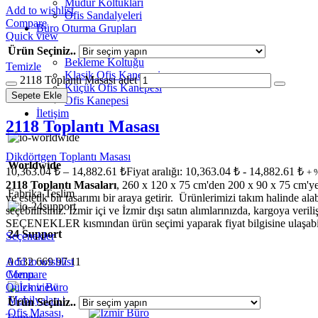
Müdür Koltukları
Add to wishlist
Ofis Sandalyeleri
Compare
Büro Oturma Grupları
Quick view
Ürün Seçiniz..
Bekleme Koltuğu
Temizle
Klasik Ofis Kanepesi
2118 Toplantı Masası adet
Küçük Ofis Kanepesi
Sepete Ekle
Ofis Kanepesi
İletişim
2118 Toplantı Masası
Dikdörtgen Toplantı Masası
Worldwide
10,363.04
₺
–
14,882.61
₺
Fiyat aralığı: 10,363.04 ₺ - 14,882.61 ₺
+ 
2118 Toplantı Masaları
, 260 x 120 x 75 cm'den 200 x 90 x 75 cm'ye k
Fabrika Teslim
ve estetik bir tasarımı bir araya getirir. Ürünlerimizi takım halinde ala
seçebilirsiniz. İzmir içi ve İzmir dışı satın alımlarınızda, kargoya v
SEÇENEKLER kısmından ürün seçimi yaparak fiyat bilgisine ulaşabil
24 Support
Seçenekler
Add to wishlist
0 532 669 97 11
Compare
Menu
Quick view
Ürün Seçiniz..
Temizle