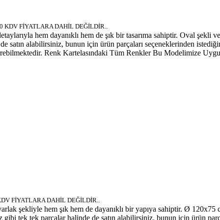
10 KDV FİYATLARA DAHİL DEĞİLDİR..
etaylarıyla hem dayanıklı hem de şık bir tasarıma sahiptir. Oval şekli ve
e satın alabilirsiniz, bunun için ürün parçaları seçeneklerinden istediğin
ik gösterebilmektedir. Renk Kartelasındaki Tüm Renkler Bu Modelimize
KDV FİYATLARA DAHİL DEĞİLDİR..
varlak şekliyle hem şık hem de dayanıklı bir yapıya sahiptir. Ø 120x75 
ibi tek tek parçalar halinde de satın alabilirsiniz, bunun için ürün parç