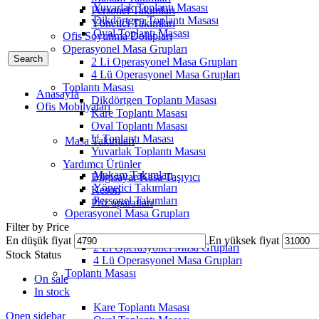
Yuvarlak Toplantı Masası
Personel Takımları
Dikdörtgen Toplantı Masası
Yönetici Takımları
Oval Toplantı Masası
Ofis Soyunma Dolapları
Operasyonel Masa Grupları
Search
2 Li Operasyonel Masa Grupları
4 Lü Operasyonel Masa Grupları
Toplantı Masası
Anasayfa
Dikdörtgen Toplantı Masası
Ofis Mobilyaları
Kare Toplantı Masası
Oval Toplantı Masası
U Toplantı Masası
Masa Takımları
Yuvarlak Toplantı Masası
Yardımcı Ürünler
Makam Takımları
Bilgisayar Kasa Taşıyıcı
Yönetici Takımları
Keson
Personel Takımları
Priz aparatları
Operasyonel Masa Grupları
Filter by Price
En düşük fiyat
En yüksek fiyat
2 Li Operasyonel Masa Grupları
Stock Status
4 Lü Operasyonel Masa Grupları
Toplantı Masası
On sale
In stock
Kare Toplantı Masası
Open sidebar