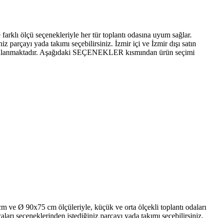
 farklı ölçü seçenekleriyle her tür toplantı odasına uyum sağlar.
iz parçayı yada takımı seçebilirsiniz. İzmir içi ve İzmir dışı satın
 Uygulanmaktadır. Aşağıdaki SEÇENEKLER kısmından ürün seçimi
cm ve Ø 90x75 cm ölçüleriyle, küçük ve orta ölçekli toplantı odaları
aları seçeneklerinden istediğiniz parçayı yada takımı seçebilirsiniz.