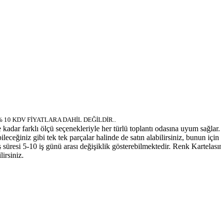
% 10 KDV FİYATLARA DAHİL DEĞİLDİR..
adar farklı ölçü seçenekleriyle her türlü toplantı odasına uyum sağlar. 
bileceğiniz gibi tek tek parçalar halinde de satın alabilirsiniz, bunun iç
eriliş süresi 5-10 iş günü arası değişiklik gösterebilmektedir. Renk Ka
irsiniz.