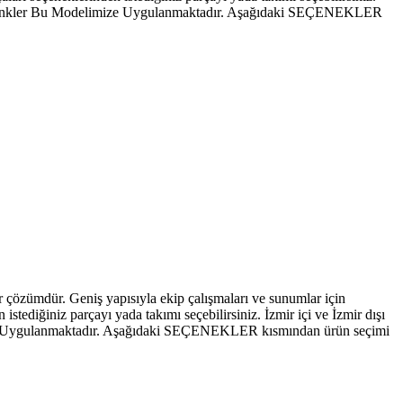
ki Tüm Renkler Bu Modelimize Uygulanmaktadır. Aşağıdaki SEÇENEKLER
r çözümdür. Geniş yapısıyla ekip çalışmaları ve sunumlar için
 istediğiniz parçayı yada takımı seçebilirsiniz. İzmir içi ve İzmir dışı
limize Uygulanmaktadır. Aşağıdaki SEÇENEKLER kısmından ürün seçimi