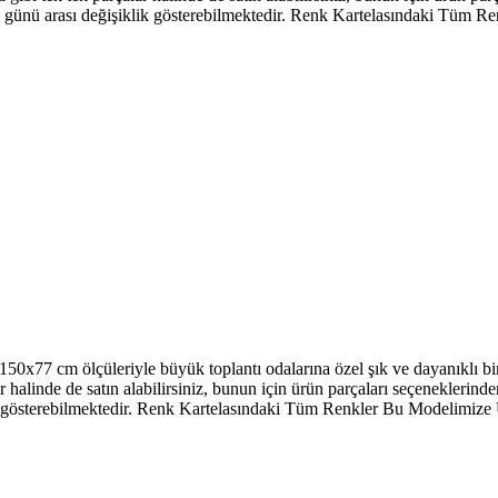
 5-10 iş günü arası değişiklik gösterebilmektedir. Renk Kartelasında
x150x77 cm ölçüleriyle büyük toplantı odalarına özel şık ve dayanıklı bi
 halinde de satın alabilirsiniz, bunun için ürün parçaları seçeneklerinden
işiklik gösterebilmektedir. Renk Kartelasındaki Tüm Renkler Bu Mode