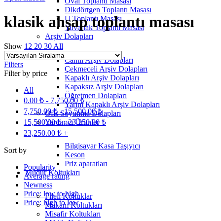
Oval Toplantı Masası
Dikdörtgen Toplantı Masası
klasik ahşap toplantı masası
U Toplantı Masası
Yuvarlak Toplantı Masası
Arşiv Dolapları
Show
12
20
30
All
Camlı Arşiv Dolapları
Filters
Çekmeceli Arşiv Dolapları
Filter by price
Kapaklı Arşiv Dolapları
Kapaksız Arşiv Dolapları
All
Öğretmen Dolapları
0.00
₺
-
7,750.00
₺
Yarım Kapaklı Arşiv Dolapları
7,750.00
₺
-
15,500.00
₺
Ofis Soyunma Dolapları
15,500.00
₺
-
23,250.00
₺
Yardımcı Ürünler
23,250.00
₺
+
Bilgisayar Kasa Taşıyıcı
Sort by
Keson
Priz aparatları
Popularity
Müdür Koltukları
Average rating
Newness
Price: low to high
Fileli Koltuklar
Price: high to low
Makam Koltukları
Misafir Koltukları