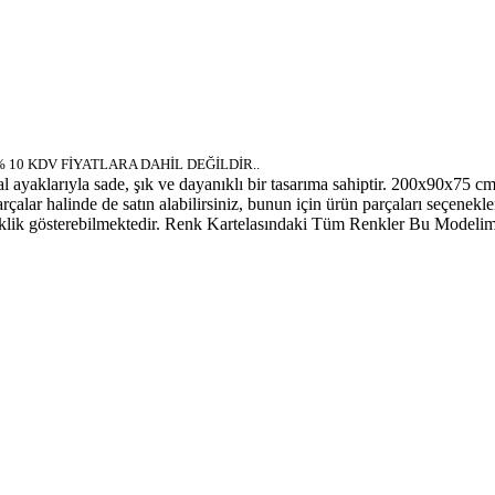
% 10 KDV FİYATLARA DAHİL DEĞİLDİR..
al ayaklarıyla sade, şık ve dayanıklı bir tasarıma sahiptir. 200x90x75 
alar halinde de satın alabilirsiniz, bunun için ürün parçaları seçenekler
ı değişiklik gösterebilmektedir. Renk Kartelasındaki Tüm Renkler Bu 