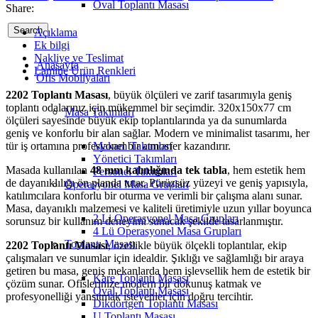
Oval Toplantı Masası
Share:
Search
Açıklama
Ek bilgi
Nakliye ve Teslimat
Anasayfa
Lamine Ürün Renkleri
Ofis Mobilyaları
2202 Toplantı Masası
, büyük ölçüleri ve zarif tasarımıyla geniş
toplantı odalarınız için mükemmel bir seçimdir. 320x150x77 cm
Masa Takımları
ölçüleri sayesinde büyük ekip toplantılarında ya da sunumlarda
geniş ve konforlu bir alan sağlar. Modern ve minimalist tasarımı, her
tür iş ortamına profesyonel bir atmosfer kazandırır.
Makam Takımları
Yönetici Takımları
Masada kullanılan
48 mm kalınlığında tek tabla
, hem estetik hem
Personel Takımları
de dayanıklılığı ön planda tutar. Pürüzsüz yüzeyi ve geniş yapısıyla,
Operasyonel Masa Grupları
katılımcılara konforlu bir oturma ve verimli bir çalışma alanı sunar.
Masa, dayanıklı malzemesi ve kaliteli üretimiyle uzun yıllar boyunca
2 Li Operasyonel Masa Grupları
sorunsuz bir kullanım deneyimi sunacak şekilde tasarlanmıştır.
4 Lü Operasyonel Masa Grupları
Toplantı Masası
2202 Toplantı Masası
, özellikle büyük ölçekli toplantılar, ekip
çalışmaları ve sunumlar için idealdir. Şıklığı ve sağlamlığı bir araya
getiren bu masa, geniş mekanlarda hem işlevsellik hem de estetik bir
Kare Toplantı Masası
çözüm sunar. Ofislerinize modern bir dokunuş katmak ve
Oval Toplantı Masası
profesyonelliği yansıtmak isteyenler için doğru tercihtir.
Dikdörtgen Toplantı Masası
U Toplantı Masası