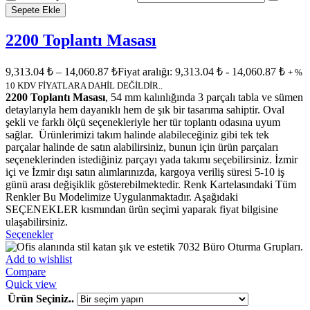
Sepete Ekle
2200 Toplantı Masası
9,313.04
₺
–
14,060.87
₺
Fiyat aralığı: 9,313.04 ₺ - 14,060.87 ₺
+ %
10 KDV FİYATLARA DAHİL DEĞİLDİR..
2200 Toplantı Masası
, 54 mm kalınlığında 3 parçalı tabla ve sümen
detaylarıyla hem dayanıklı hem de şık bir tasarıma sahiptir. Oval
şekli ve farklı ölçü seçenekleriyle her tür toplantı odasına uyum
sağlar. Ürünlerimizi takım halinde alabileceğiniz gibi tek tek
parçalar halinde de satın alabilirsiniz, bunun için ürün parçaları
seçeneklerinden istediğiniz parçayı yada takımı seçebilirsiniz. İzmir
içi ve İzmir dışı satın alımlarınızda, kargoya veriliş süresi 5-10 iş
günü arası değişiklik gösterebilmektedir. Renk Kartelasındaki Tüm
Renkler Bu Modelimize Uygulanmaktadır. Aşağıdaki
SEÇENEKLER kısmından ürün seçimi yaparak fiyat bilgisine
ulaşabilirsiniz.
Seçenekler
Add to wishlist
Compare
Quick view
Ürün Seçiniz..