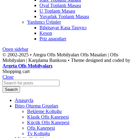
Oval Toplantı Masası
U Toplantı Masası
Yuvarlak Toplantı Masası
Yardımcı Ürünler
Bilgisayar Kasa Taşıyıcı
Keson
Priz aparatları
Open sidebar
© 2002-2025 • Ategra Ofis Mobilyaları Ofis Masaları | Ofis
Mobilyaları | Karşılama Bankosu • Theme designed and coded by
Argeta Ofis Mobilyaları
.
Shopping cart
Close
Search
Anasayfa
Büro Oturma Grupları
Bekleme Koltuğu
Klasik Ofis Kanepesi
Küçük Ofis Kanepesi
Ofis Kanepesi
Tv Koltuğu