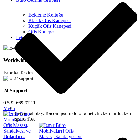
Bekleme Koltuğu
Klasik Ofis Kanepesi
Küçük Ofis Kanepesi
Ofis Kanepesi
İletişim
Worldwide
Fabrika Teslim
24 Support
0 532 669 97 11
Menu
Served all day. Bacon ipsum dolor amet chicken turducken
spare ribs.