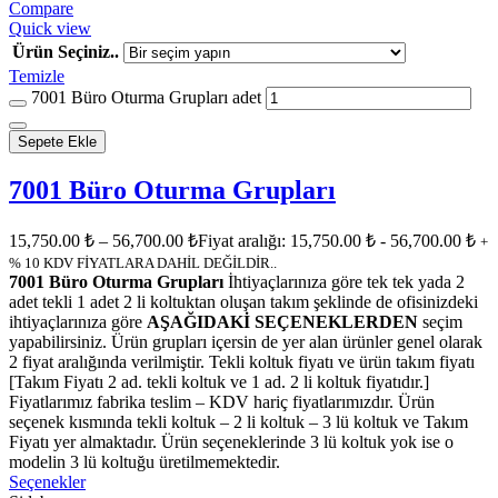
Compare
Quick view
Ürün Seçiniz..
Temizle
7001 Büro Oturma Grupları adet
Sepete Ekle
7001 Büro Oturma Grupları
15,750.00
₺
–
56,700.00
₺
Fiyat aralığı: 15,750.00 ₺ - 56,700.00 ₺
+
% 10 KDV FİYATLARA DAHİL DEĞİLDİR..
7001 Büro Oturma Grupları
İhtiyaçlarınıza göre tek tek yada 2
adet tekli 1 adet 2 li koltuktan oluşan takım şeklinde de ofisinizdeki
ihtiyaçlarınıza göre
AŞAĞIDAKİ SEÇENEKLERDEN
seçim
yapabilirsiniz. Ürün grupları içersin de yer alan ürünler genel olarak
2 fiyat aralığında verilmiştir. Tekli koltuk fiyatı ve ürün takım fiyatı
[Takım Fiyatı 2 ad. tekli koltuk ve 1 ad. 2 li koltuk fiyatıdır.]
Fiyatlarımız fabrika teslim – KDV hariç fiyatlarımızdır. Ürün
seçenek kısmında tekli koltuk – 2 li koltuk – 3 lü koltuk ve Takım
Fiyatı yer almaktadır. Ürün seçeneklerinde 3 lü koltuk yok ise o
modelin 3 lü koltuğu üretilmemektedir.
Seçenekler