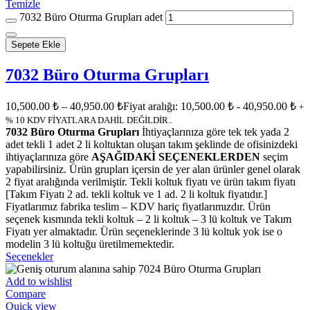
Temizle
7032 Büro Oturma Grupları adet
Sepete Ekle
7032 Büro Oturma Grupları
10,500.00
₺
–
40,950.00
₺
Fiyat aralığı: 10,500.00 ₺ - 40,950.00 ₺
+
% 10 KDV FİYATLARA DAHİL DEĞİLDİR..
7032 Büro Oturma Grupları
İhtiyaçlarınıza göre tek tek yada 2
adet tekli 1 adet 2 li koltuktan oluşan takım şeklinde de ofisinizdeki
ihtiyaçlarınıza göre
AŞAĞIDAKİ SEÇENEKLERDEN
seçim
yapabilirsiniz. Ürün grupları içersin de yer alan ürünler genel olarak
2 fiyat aralığında verilmiştir. Tekli koltuk fiyatı ve ürün takım fiyatı
[Takım Fiyatı 2 ad. tekli koltuk ve 1 ad. 2 li koltuk fiyatıdır.]
Fiyatlarımız fabrika teslim – KDV hariç fiyatlarımızdır. Ürün
seçenek kısmında tekli koltuk – 2 li koltuk – 3 lü koltuk ve Takım
Fiyatı yer almaktadır. Ürün seçeneklerinde 3 lü koltuk yok ise o
modelin 3 lü koltuğu üretilmemektedir.
Seçenekler
Add to wishlist
Compare
Quick view