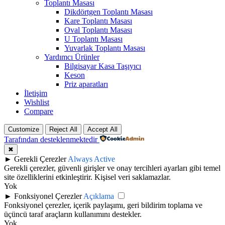
Toplantı Masası
Dikdörtgen Toplantı Masası
Kare Toplantı Masası
Oval Toplantı Masası
U Toplantı Masası
Yuvarlak Toplantı Masası
Yardımcı Ürünler
Bilgisayar Kasa Taşıyıcı
Keson
Priz aparatları
İletişim
Wishlist
Compare
Customize
Reject All
Accept All
Tarafından desteklenmektedir
✖
►
Gerekli Çerezler
Always Active
Gerekli çerezler, güvenli girişler ve onay tercihleri ayarları gibi temel
site özelliklerini etkinleştirir. Kişisel veri saklamazlar.
Yok
►
Fonksiyonel Çerezler
Açıklama
Fonksiyonel çerezler, içerik paylaşımı, geri bildirim toplama ve
üçüncü taraf araçların kullanımını destekler.
Yok