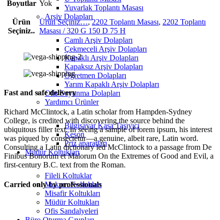
Boyutlar
Yok
Yuvarlak Toplantı Masası
Arşiv Dolapları
Ürün
Ürün Seçiniz…
,
2202 Toplantı Masası
,
2202 Toplantı
Seçiniz..
Masası / 320 G 150 D 75 H
Camlı Arşiv Dolapları
Çekmeceli Arşiv Dolapları
Kapaklı Arşiv Dolapları
Kapaksız Arşiv Dolapları
Öğretmen Dolapları
Yarım Kapaklı Arşiv Dolapları
Fast and safe delivery
Ofis Soyunma Dolapları
Yardımcı Ürünler
Richard McClintock, a Latin scholar from Hampden-Sydney
College, is credited with discovering the source behind the
Bilgisayar Kasa Taşıyıcı
ubiquitous filler text. In seeing a sample of lorem ipsum, his interest
Keson
was piqued by consectetur—a genuine, albeit rare, Latin word.
Priz aparatları
Consulting a Latin dictionary led McClintock to a passage from De
Müdür Koltukları
Finibus Bonorum et Malorum On the Extremes of Good and Evil, a
first-century B.C. text from the Roman.
Fileli Koltuklar
Carried only by professionals
Makam Koltukları
Misafir Koltukları
Müdür Koltukları
Ofis Sandalyeleri
Büro Oturma Grupları