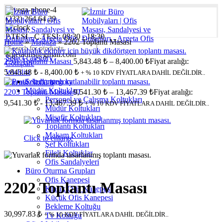
(232) 264 64 29
P.TESİ - C.TESİ: 08:30 - 18:30
Home
»
Mağaza
»
2202 Toplantı Masası
argetaofis@gmail.com
Select category
2201 Toplantı Masası
5,843.48
₺
–
8,400.00
₺
Fiyat aralığı:
Compare
5,843.48 ₺ - 8,400.00 ₺
Wishlist
+ % 10 KDV FİYATLARA DAHİL DEĞİLDİR..
Select category
0
items
/
0.00
₺
Müdür Koltukları
2203 Toplantı Masası
9,541.30
₺
–
13,467.39
₺
Fiyat aralığı:
Personel ve Çalışma Koltukları
9,541.30 ₺ - 13,467.39 ₺
+ % 10 KDV FİYATLARA DAHİL DEĞİLDİR..
Müdür Koltukları
Misafir Koltukları
Toplantı Koltukları
Makam Koltukları
Click to enlarge
Şef Koltukları
Fileli Koltuklar
Ofis Sandalyeleri
Büro Oturma Grupları
Ofis Kanepesi
2202 Toplantı Masası
Klasik Ofis Kanepesi
Küçük Ofis Kanepesi
Bekleme Koltuğu
30,997.83
₺
+ % 10 KDV FİYATLARA DAHİL DEĞİLDİR..
Tv Koltuğu