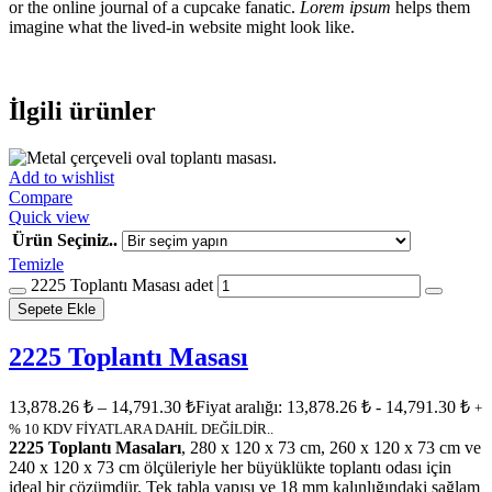
or the online journal of a cupcake fanatic.
Lorem ipsum
helps them
imagine what the lived-in website might look like.
İlgili ürünler
Add to wishlist
Compare
Quick view
Ürün Seçiniz..
Temizle
2225 Toplantı Masası adet
Sepete Ekle
2225 Toplantı Masası
13,878.26
₺
–
14,791.30
₺
Fiyat aralığı: 13,878.26 ₺ - 14,791.30 ₺
+
% 10 KDV FİYATLARA DAHİL DEĞİLDİR..
2225 Toplantı Masaları
, 280 x 120 x 73 cm, 260 x 120 x 73 cm ve
240 x 120 x 73 cm ölçüleriyle her büyüklükte toplantı odası için
ideal bir çözümdür. Tek tabla yapısı ve 18 mm kalınlığındaki sağlam