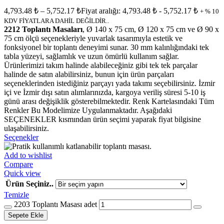
4,793.48
₺
–
5,752.17
₺
Fiyat aralığı: 4,793.48 ₺ - 5,752.17 ₺
+ % 10
KDV FİYATLARA DAHİL DEĞİLDİR..
2212 Toplantı Masaları
, Ø 140 x 75 cm, Ø 120 x 75 cm ve Ø 90 x
75 cm ölçü seçenekleriyle yuvarlak tasarımıyla estetik ve
fonksiyonel bir toplantı deneyimi sunar. 30 mm kalınlığındaki tek
tabla yüzeyi, sağlamlık ve uzun ömürlü kullanım sağlar.
Ürünlerimizi takım halinde alabileceğiniz gibi tek tek parçalar
halinde de satın alabilirsiniz, bunun için ürün parçaları
seçeneklerinden istediğiniz parçayı yada takımı seçebilirsiniz. İzmir
içi ve İzmir dışı satın alımlarınızda, kargoya veriliş süresi 5-10 iş
günü arası değişiklik gösterebilmektedir. Renk Kartelasındaki Tüm
Renkler Bu Modelimize Uygulanmaktadır. Aşağıdaki
SEÇENEKLER kısmından ürün seçimi yaparak fiyat bilgisine
ulaşabilirsiniz.
Seçenekler
Add to wishlist
Compare
Quick view
Ürün Seçiniz..
Temizle
2203 Toplantı Masası adet
Sepete Ekle