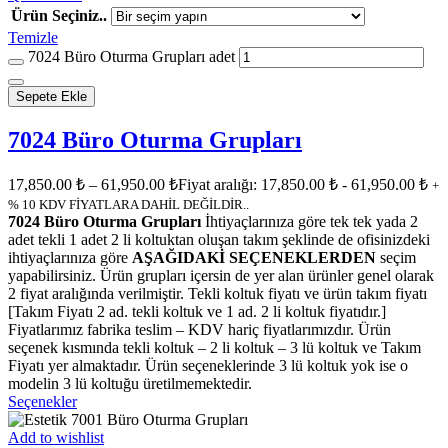
Ürün Seçiniz..
Temizle
7024 Büro Oturma Grupları adet
Sepete Ekle
7024 Büro Oturma Grupları
17,850.00
₺
–
61,950.00
₺
Fiyat aralığı: 17,850.00 ₺ - 61,950.00 ₺
+
% 10 KDV FİYATLARA DAHİL DEĞİLDİR..
7024 Büro Oturma Grupları
İhtiyaçlarınıza göre tek tek yada 2
adet tekli 1 adet 2 li koltuktan oluşan takım şeklinde de ofisinizdeki
ihtiyaçlarınıza göre
AŞAĞIDAKİ SEÇENEKLERDEN
seçim
yapabilirsiniz. Ürün grupları içersin de yer alan ürünler genel olarak
2 fiyat aralığında verilmiştir. Tekli koltuk fiyatı ve ürün takım fiyatı
[Takım Fiyatı 2 ad. tekli koltuk ve 1 ad. 2 li koltuk fiyatıdır.]
Fiyatlarımız fabrika teslim – KDV hariç fiyatlarımızdır. Ürün
seçenek kısmında tekli koltuk – 2 li koltuk – 3 lü koltuk ve Takım
Fiyatı yer almaktadır. Ürün seçeneklerinde 3 lü koltuk yok ise o
modelin 3 lü koltuğu üretilmemektedir.
Seçenekler
Add to wishlist