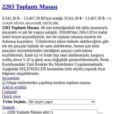
2203 Toplantı Masası
9,541.30
₺
–
13,467.39
₺
Fiyat aralığı: 9,541.30 ₺ - 13,467.39 ₺
+ %
10 KDV FİYATLARA DAHİL DEĞİLDİR..
2203 Toplantı Masası
, 48 mm kalınlığındaki tek tabla tasarımıyla
dayanıklı ve şık bir yapıya sahiptir. 200x90'dan 260x120'ye kadar
farklı boyut seçenekleriyle, her tür toplantı odasına modern bir
dokunuş kazandırır. Ürünlerimizi takım halinde alabileceğiniz gibi
tek tek parçalar halinde de satın alabilirsiniz, bunun için ürün
parçaları seçeneklerinden istediğiniz parçayı yada takımı
seçebilirsiniz. İzmir içi ve İzmir dışı satın alımlarınızda, kargoya
veriliş süresi 5-10 iş günü arası değişiklik gösterebilmektedir. Renk
Kartelasındaki Tüm Renkler Bu Modelimize Uygulanmaktadır.
Aşağıdaki SEÇENEKLER kısmından ürün seçimi yaparak fiyat
bilgisine ulaşabilirsiniz.
Seçenekler
Add to wishlist
Compare
Quick view
Ürün Seçiniz..
Temizle
2200 Toplantı Masası adet