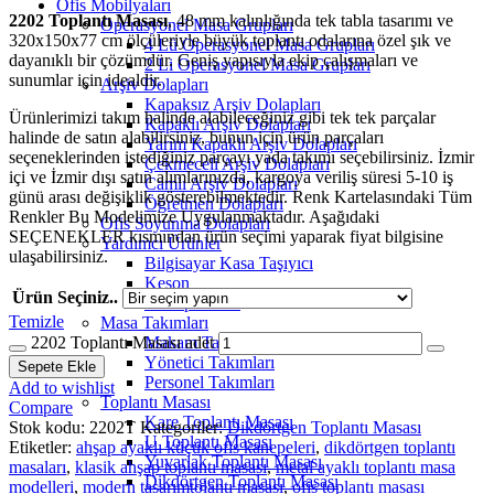
Ofis Mobilyaları
2202 Toplantı Masası
, 48 mm kalınlığında tek tabla tasarımı ve
Operasyonel Masa Grupları
320x150x77 cm ölçüleriyle büyük toplantı odalarına özel şık ve
4 Lü Operasyonel Masa Grupları
dayanıklı bir çözümdür. Geniş yapısıyla ekip çalışmaları ve
2 Li Operasyonel Masa Grupları
sunumlar için idealdir.
Arşiv Dolapları
Kapaksız Arşiv Dolapları
Ürünlerimizi takım halinde alabileceğiniz gibi tek tek parçalar
Kapaklı Arşiv Dolapları
halinde de satın alabilirsiniz, bunun için ürün parçaları
Yarım Kapaklı Arşiv Dolapları
seçeneklerinden istediğiniz parçayı yada takımı seçebilirsiniz. İzmir
Çekmeceli Arşiv Dolapları
içi ve İzmir dışı satın alımlarınızda, kargoya veriliş süresi 5-10 iş
Camlı Arşiv Dolapları
günü arası değişiklik gösterebilmektedir. Renk Kartelasındaki Tüm
Öğretmen Dolapları
Renkler Bu Modelimize Uygulanmaktadır. Aşağıdaki
Ofis Soyunma Dolapları
SEÇENEKLER kısmından ürün seçimi yaparak fiyat bilgisine
Yardımcı Ürünler
ulaşabilirsiniz.
Bilgisayar Kasa Taşıyıcı
Keson
Ürün Seçiniz..
Priz aparatları
Temizle
Masa Takımları
2202 Toplantı Masası adet
Makam Takımları
Yönetici Takımları
Sepete Ekle
Personel Takımları
Add to wishlist
Toplantı Masası
Compare
Kare Toplantı Masası
Stok kodu:
2202T
Kategoriler:
Dikdörtgen Toplantı Masası
U Toplantı Masası
Etiketler:
ahşap ayaklı küçük ofis kanepeleri
,
dikdörtgen toplantı
Yuvarlak Toplantı Masası
masaları
,
klasik ahşap toplantı masası
,
metal ayaklı toplantı masa
Dikdörtgen Toplantı Masası
modelleri
,
modern tasarımtolantı masası
,
ofis toplantı masası