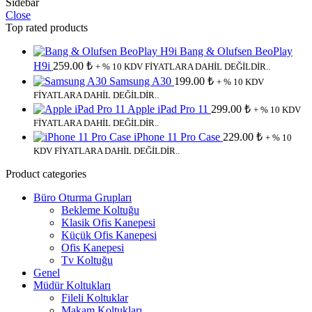
Sidebar
Close
Top rated products
Bang & Olufsen BeoPlay
H9i
259.00
₺
+ % 10 KDV FİYATLARA DAHİL DEĞİLDİR..
Samsung A30
199.00
₺
+ % 10 KDV
FİYATLARA DAHİL DEĞİLDİR..
Apple iPad Pro 11
299.00
₺
+ % 10 KDV
FİYATLARA DAHİL DEĞİLDİR..
iPhone 11 Pro Case
229.00
₺
+ % 10
KDV FİYATLARA DAHİL DEĞİLDİR..
Product categories
Büro Oturma Grupları
Bekleme Koltuğu
Klasik Ofis Kanepesi
Küçük Ofis Kanepesi
Ofis Kanepesi
Tv Koltuğu
Genel
Müdür Koltukları
Fileli Koltuklar
Makam Koltukları