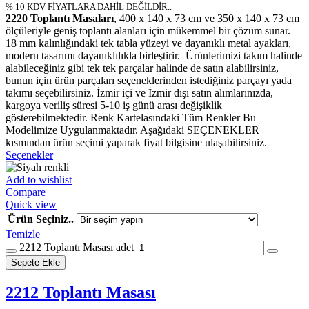
% 10 KDV FİYATLARA DAHİL DEĞİLDİR..
2220 Toplantı Masaları
, 400 x 140 x 73 cm ve 350 x 140 x 73 cm
ölçüleriyle geniş toplantı alanları için mükemmel bir çözüm sunar.
18 mm kalınlığındaki tek tabla yüzeyi ve dayanıklı metal ayakları,
modern tasarımı dayanıklılıkla birleştirir. Ürünlerimizi takım halinde
alabileceğiniz gibi tek tek parçalar halinde de satın alabilirsiniz,
bunun için ürün parçaları seçeneklerinden istediğiniz parçayı yada
takımı seçebilirsiniz. İzmir içi ve İzmir dışı satın alımlarınızda,
kargoya veriliş süresi 5-10 iş günü arası değişiklik
gösterebilmektedir. Renk Kartelasındaki Tüm Renkler Bu
Modelimize Uygulanmaktadır. Aşağıdaki SEÇENEKLER
kısmından ürün seçimi yaparak fiyat bilgisine ulaşabilirsiniz.
Seçenekler
Add to wishlist
Compare
Quick view
Ürün Seçiniz..
Temizle
2212 Toplantı Masası adet
Sepete Ekle
2212 Toplantı Masası