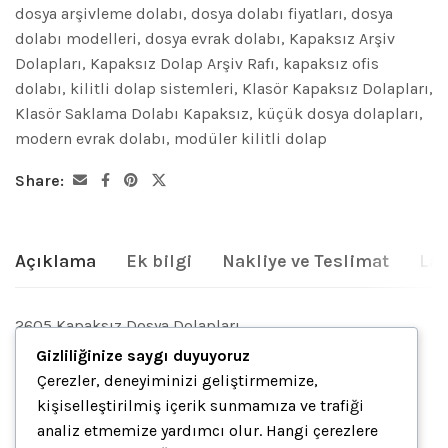
dosya arşivleme dolabı
,
dosya dolabı fiyatları
,
dosya
dolabı modelleri
,
dosya evrak dolabı
,
Kapaksız Arşiv
Dolapları
,
Kapaksız Dolap Arşiv Rafı
,
kapaksız ofis
dolabı
,
kilitli dolap sistemleri
,
Klasör Kapaksız Dolapları
,
Klasör Saklama Dolabı Kapaksız
,
küçük dosya dolapları
,
modern evrak dolabı
,
modüler kilitli dolap
Share:
Açıklama
Ek bilgi
Nakliye ve Teslimat
Lam
2605 Kapaksız Dosya Dolapları
Gizliliğinize saygı duyuyoruz
Çerezler, deneyiminizi geliştirmemize,
İlgili ürünler
kişiselleştirilmiş içerik sunmamıza ve trafiği
analiz etmemize yardımcı olur. Hangi çerezlere